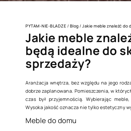
PYTAM-NIE-BLADZE
/
Blog
/
Jakie meble znaleźć do d
Jakie meble znaleź
będą idealne do sk
sprzedaży?
MIESZKANIE
MI
Aranżacja wnętrza, bez względu na jego rodza
dobrze zaplanowana. Pomieszczenia, w któryc
czas był przyjemnością. Wybierając meble,
Wysoka jakość oznacza nie tylko estetyczny wy
Meble do domu
09 czerwca 2019