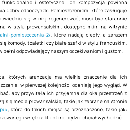
 marca 2021
funkcjonalne i estetyczne. Ich kompozycja powinna
02 czerwca 2020
wnia dobry odpoczynek. Pomieszczeniem, które zasługuje
dpowiednio się w niej regenerować, musi być starannie
k skutecznie oczyścić
a w stylu prowansalskim, dostępne m.in. na witrynie
Jakość jak z kina
wietrze?
ialni-pomieszczenia-2/
, które nadają ciepły, a zarazem
sprzętu do domo
dną z najważniejszych kwestii
ię komody, toaletki czy białe szafki w stylu francuskim.
filmów
dczas użytkowania budynku jest
w pełni odpowiadający naszym oczekiwaniom i gustom.
Źródło obrazu i 
pewnienie odpowiednich
Kino domowe to sp
runków do funkcjonowania w jego
się dużą popularn
ętrze. Konieczne jest
ca, których aranżacja ma wielkie znaczenie dla ich
dostępne są zaró
gwarantowanie optymalnej […]
czenia, w pierwszej kolejności oceniają jego wygląd. W
bać, aby przywitała ich przyjemna dla oka przestrzeń z
zą się meble prowansalskie, takie jak zebrane na stronie
epu/
, które do takich miejsc są przeznaczone, takie jak:
aranżowanego wnętrza klient nie będzie chciał wychodzić.