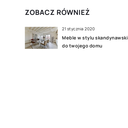
ZOBACZ RÓWNIEŻ
21 stycznia 2020
Meble w stylu skandynawsk
do twojego domu
03 lutego 2023
Jak znaleźć odpowiedni
zlewozmywak do kuchni?
21 lutego 2021
Plafony, czym różnią się od
lamp o tradycyjnych
kształtach?