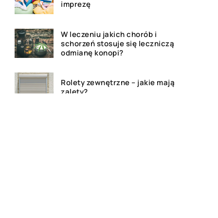
imprezę
W leczeniu jakich chorób i
schorzeń stosuje się leczniczą
odmianę konopi?
Rolety zewnętrzne – jakie mają
zalety?
Dlaczego warto zdecydować
się na bramę szybkorolowaną
w naszym zakładzie pracy?
Jak wygląda laserowe
usuwanie tatuażu?
Wizualizacja wnętrz 3D – na