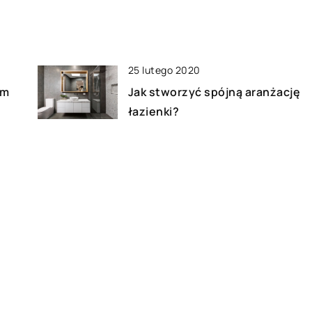
25 lutego 2020
im
Jak stworzyć spójną aranżację
łazienki?
06 grudnia 2019
Jak wybrać solidną ozdobę
ściany?
21 sierpnia 2020
Firany vs. żaluzje – zalety obu
rozwiązań stosowanych w
aranżacji wnętrz