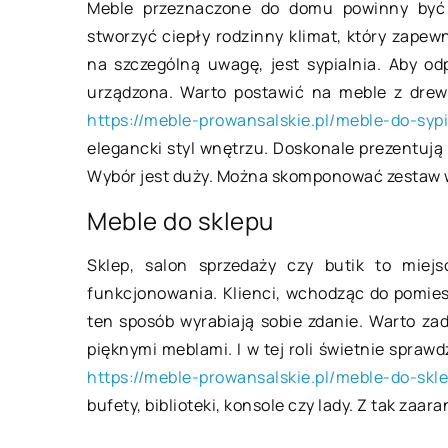
22
Meble przeznaczone do domu powinny być 
Pod jakim kątem najlepiej dobrać
stworzyć ciepły rodzinny klimat, który zape
meble do sypialni?
na szczególną uwagę, jest sypialnia. Aby o
Ja
urządzona. Warto postawić na meble z drewn
po
Sypialnia to jedno z najważniejszych
https://meble-prowansalskie.pl/meble-do-syp
pomieszczeń w całym domu lub
Je
elegancki styl wnętrzu. Doskonale prezentują s
mieszkaniu. To właśnie w tym pokoju
po
Wybór jest duży. Można skomponować zestaw 
kładziemy się zmęczeni spać […]
za
Meble do sklepu
wa
wn
Sklep, salon sprzedaży czy butik to miejs
za
funkcjonowania. Klienci, wchodząc do pomiesz
ten sposób wyrabiają sobie zdanie. Warto zad
pięknymi meblami. I w tej roli świetnie sprawd
https://meble-prowansalskie.pl/meble-do-skl
bufety, biblioteki, konsole czy lady. Z tak za