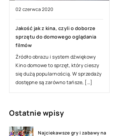
Pod jakim kątem najlepiej dobra
meble do sypialni?
, czyli o doborze
Sypialnia to jedno z najważniejs
wego oglądania
pomieszczeń w całym domu lub
mieszkaniu. To właśnie w tym po
kładziemy się zmęczeni spać […]
system dźwiękowy
rzęt, który cieszy
ością. W sprzedaży
wno tańsze, […]
Ostatnie wpisy
Najciekawsze gry i zabawy na