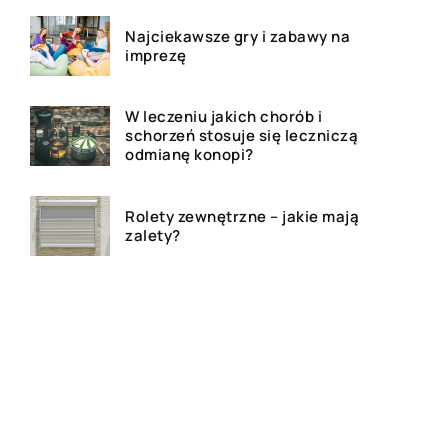
Najciekawsze gry i zabawy na
imprezę
W leczeniu jakich chorób i
schorzeń stosuje się leczniczą
odmianę konopi?
Rolety zewnętrzne – jakie mają
zalety?
Dlaczego warto zdecydować
się na bramę szybkorolowaną
w naszym zakładzie pracy?
Jak wygląda laserowe
usuwanie tatuażu?