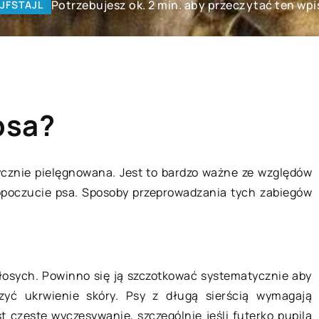
Potrzebujesz ok. 2 min. aby przeczytać ten wpi
JFSTAJL
psa?
ycznie pielęgnowana. Jest to bardzo ważne ze względów
opoczucie psa. Sposoby przeprowadzania tych zabiegów
MIESZKANIE
włosych. Powinno się ją szczotkować systematycznie aby
zyć ukrwienie skóry. Psy z długą sierścią wymagają
 częste wyczesywanie, szczególnie jeśli futerko pupila