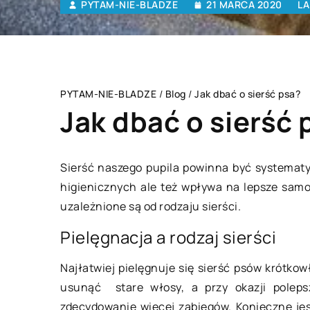
PYTAM-NIE-BLADZE
21 MARCA 2020
LA
PYTAM-NIE-BLADZE
/
Blog
/
Jak dbać o sierść psa?
Jak dbać o sierść 
Sierść naszego pupila powinna być systemat
higienicznych ale też wpływa na lepsze sam
ES I USŁUGI
LAJFSTAJL
uzależnione są od rodzaju sierści.
Pielęgnacja a rodzaj sierści
Najłatwiej pielęgnuje się sierść psów krótko
usunąć stare włosy, a przy okazji poleps
zdecydowanie więcej zabiegów. Konieczne jest