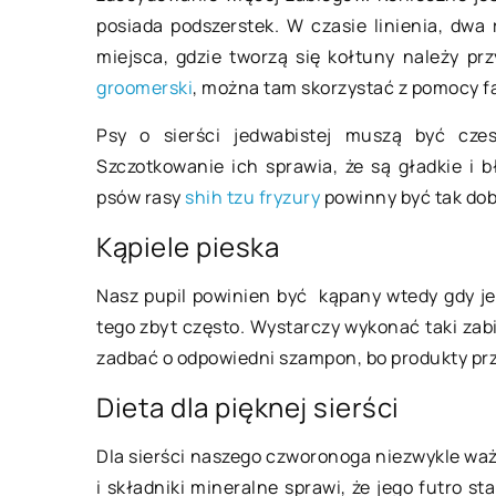
posiada podszerstek. W czasie linienia, dwa
erpnia 2021
miejsca, gdzie tworzą się kołtuny należy pr
04 listopada 2022
groomerski
, można tam skorzystać z pomocy 
robić, żeby nasza firma była
Psy o sierści jedwabistej muszą być cze
Jaki prezent dla m
ażalna w Internecie?
Szczotkowanie ich sprawia, że są gładkie i b
Najlepsze upominki 
psów rasy
shih tzu fryzury
powinny być tak dob
net stanowi jeden z
Jesteśmy tutaj, aby
ażniejszych wynalazków, które
Kąpiele pieska
idealny prezent dla 
łcześnie są w stanie znacząco
mężczyzny. To nieki
wić nasze życie. Wykorzystujemy
Nasz pupil powinien być kąpany wtedy gdy je
wyzwanie musicie pr
 nauki, pracy […]
tego zbyt często. Wystarczy wykonać taki zabi
nie ma […]
zadbać o odpowiedni szampon, bo produkty prze
Dieta dla pięknej sierści
Dla sierści naszego czworonoga niezwykle waż
i składniki mineralne sprawi, że jego futro s