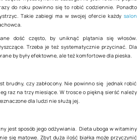
 razy do roku powinno się to robić codziennie. Ponadto
30 października 2018
zystrzyc. Takie zabiegi ma w swojej ofercie każdy
salon
fachowca.
Łazienka – w co ją wyposażyć
sane dość często, by uniknąć plątania się włosów.
ężczyzny?
łyszczące. Trzeba je też systematycznie przycinać. Dla
Urządzanie łazienki nie zawsze jest
na 2023 rok!
rane by były efektowne, ale też komfortowe dla pieska.
łatwe. Generalny remont tego
 pomóc Ci znaleźć
wnętrza bywa często odkładany.
Twojego
Łazienka – w co ją wyposażyć, kiedy
edy niemałe
[…]
st brudny, czy zabłocony. Nie powinno się jednak robić
zyznać, jednak
eg raz na trzy miesiące. W trosce o piękną sierść należy
znaczone dla ludzi nie służą jej.
ny jest sposób jego odżywiania. Dieta uboga w witaminy
tanie się matowe. Zbyt duża ilość białka może przyczynić