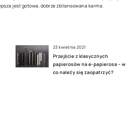
lepsza jest gotowa, dobrze zbilansowana karma.
23 kwietnia 2021
Przejście z klasycznych
papierosów na e-papierosa – w
co należy się zaopatrzyć?
10 sierpnia 2022
Jaka sukienka sprawdzi się w
jesienne dni?
11 stycznia 2023