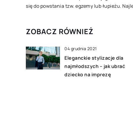
się do powstania tzw. egzemy lub łupieżu. Naj
ZOBACZ RÓWNIEŻ
04 grudnia 2021
Eleganckie stylizacje dla
najmłodszych – jak ubrać
dziecko na imprezę
okolicznościową?
28 stycznia 2021
Druk cyfrowy – co go
charakteryzuje
07 marca 2021