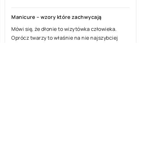
Manicure – wzory które zachwycają
Mówi się, że dłonie to wizytówka człowieka.
Oprócz twarzy to właśnie na nie najszybciej
zwraca się uwagę. Za to manicure […]
Ostatnie wpisy
Najciekawsze gry i zabawy na imprezę