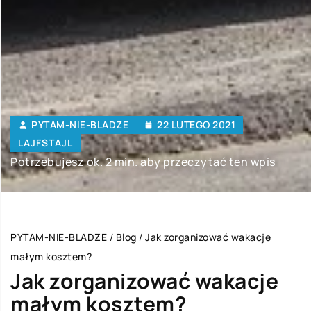
PYTAM-NIE-BLADZE
22 LUTEGO 2021
LAJFSTAJL
Potrzebujesz ok. 2 min. aby przeczytać ten wpis
PYTAM-NIE-BLADZE
/
Blog
/
Jak zorganizować wakacje
małym kosztem?
Jak zorganizować wakacje
małym kosztem?