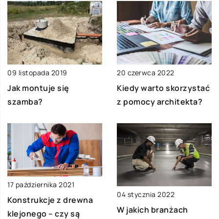
20 czerwca 2022
09 listopada 2019
Kiedy warto skorzystać
Jak montuje się
z pomocy architekta?
szamba?
17 października 2021
04 stycznia 2022
Konstrukcje z drewna
W jakich branżach
klejonego – czy są