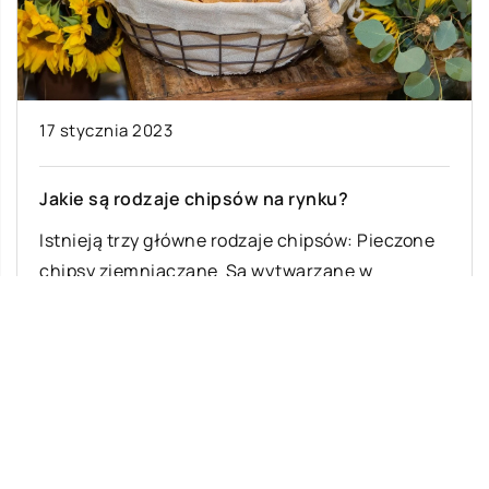
17 stycznia 2023
Jakie są rodzaje chipsów na rynku?
Istnieją trzy główne rodzaje chipsów: Pieczone
chipsy ziemniaczane Są wytwarzane w
procesie, który polega na krojeniu ziemniaków w
cienkie plastry, […]