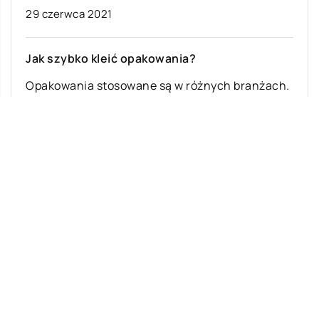
29 czerwca 2021
Jak szybko kleić opakowania?
Opakowania stosowane są w różnych branżach.
Aby skutecznie zabezpieczały znajdującą się w
nich zawartość, powinny być jednak szczelnie
zamknięte. W […]
Ostatnie wpisy
Najciekawsze gry i zabawy na imprezę