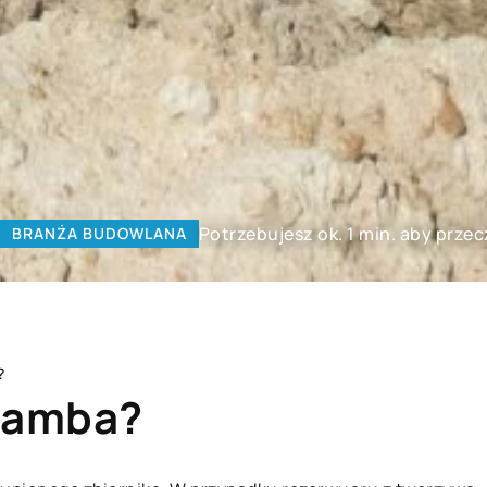
Potrzebujesz ok. 1 min. aby prze
BRANŻA BUDOWLANA
?
szamba?