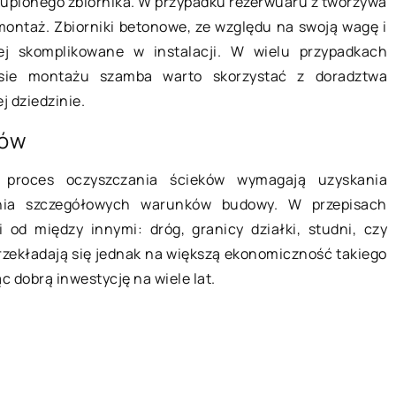
upionego zbiornika. W przypadku rezerwuaru z tworzywa
ontaż. Zbiorniki betonowe, ze względu na swoją wagę i
BIZNES I USŁUGI
TECHNOLOGIE
j skomplikowane w instalacji. W wielu przypadkach
esie montażu szamba warto skorzystać z doradztwa
j dziedzinie.
ków
 proces oczyszczania ścieków wymagają uzyskania
nia szczegółowych warunków budowy. W przepisach
22 grudnia 2018
 od między innymi: dróg, granicy działki, studni, czy
zekładają się jednak na większą ekonomiczność takiego
c dobrą inwestycję na wiele lat.
Kto i w jaki sposób może ściągnąć
dług?
Gdy z dobrego serca pożyczamy
komuś pieniądze, zazwyczaj liczymy
05 października
na to, że odda on je w terminie. Takie