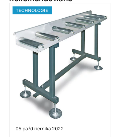
ZAINTERESOWANIA
23 lutego 2021
Jakie doniczki sprawdzą się 
ogrodzie zimą?
Za pomocą donic można stwor
ciekawą i oryginalną aranżacj
 2022
ogrodu lub tarasu. Można zasa