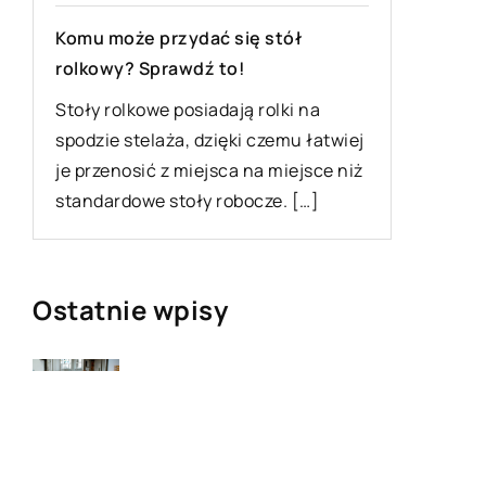
nich nie tylko kwiaty, ale […]
ydać się stół
wdź to!
osiadają rolki na
, dzięki czemu łatwiej
miejsca na miejsce niż
oły robocze. […]
Ostatnie wpisy
Najciekawsze gry i zabawy na
imprezę
W leczeniu jakich chorób i