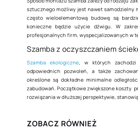
Sposób montażu szamba zależy od rodzaju zak
sztucznego możliwy jest nawet samodzielny m
ZAINTERESOWANIA
często wieloelementową budowę są bardzie
konieczne będzie użycie dźwigu. W zakr
profesjonalnych firm, wyspecjalizowanych w te
Szamba z oczyszczaniem ście
Szamba ekologiczne
, w których zachodzi
odpowiednich pozwoleń, a także zachowa
23 lutego 2021
określone są dokładne minimalne odległości
zabudowań. Początkowe zwiększone koszty pr
rozwiązania w dłuższej perspektywie, stanowią
Jakie doniczki sprawdzą się w
ogrodzie zimą?
Za pomocą donic można stworzyć
ZOBACZ RÓWNIEŻ
ciekawą i oryginalną aranżację
ogrodu lub tarasu. Można zasadzić w