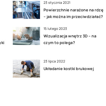
23 stycznia 2021
sytuacje mają […]
Komu może prz
Powierzchnie narażone na rdzę
rolkowy? Spra
– jak można im przeciwdziałać?
Stoły rolkowe p
15 lutego 2023
spodzie stelaża
Wizualizacja wnętrz 3D – na
je przenosić z 
yki
czym to polega?
standardowe st
23 lipca 2022
Układanie kostki brukowej