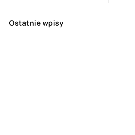
Ostatnie wpisy
Najciekawsze gry i zabawy na
imprezę
W leczeniu jakich chorób i
schorzeń stosuje się leczniczą
odmianę konopi?
Rolety zewnętrzne – jakie mają
zalety?
Dlaczego warto zdecydować
się na bramę szybkorolowaną
w naszym zakładzie pracy?