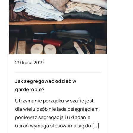
Skąd na
wykonan
Wygodny 
dostoso
pogodowy
obowiąz
szafy os
j
29 lipca 2019
czas […]
Jak segregować odzież w
garderobie?
Utrzymanie porządku w szafie jest
dla wielu osób nie lada osiągnięciem,
ponieważ segregacja i układanie
ubrań wymaga stosowania się do […]