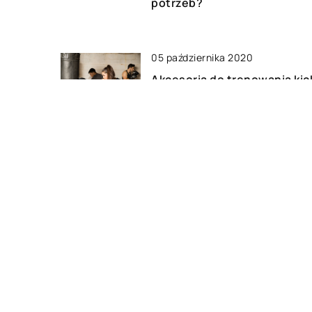
potrzeb?
05 października 2020
Akcesoria do trenowania kic
boxingu
29 maja 2019
Niezbędne składniki
zbilansowanej diety
DODAJ KOMENTARZ