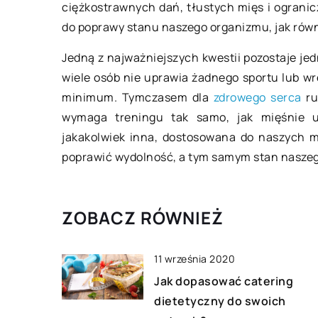
ciężkostrawnych dań, tłustych mięs i ograni
Skąd nabyć profesj
do poprawy stanu naszego organizmu, jak równ
wykonany ubiór dla
Jedną z najważniejszych kwestii pozostaje je
Wygodny i funkcjona
wiele osób nie uprawia żadnego sportu lub w
dostosowany do ka
minimum. Tymczasem dla
zdrowego serca
r
pogodowych strój do
wymaga treningu tak samo, jak mięśnie ud
obowiązkowy elemen
jakakolwiek inna, dostosowana do naszych m
szafy osób aktywnie
poprawić wydolność, a tym samym stan naszeg
czas […]
ZOBACZ RÓWNIEŻ
11 września 2020
Jak dopasować catering
dietetyczny do swoich