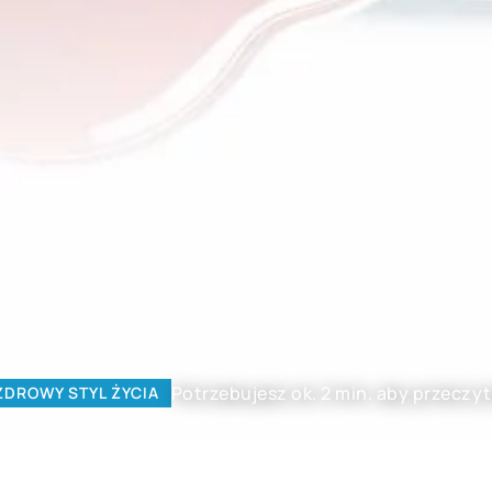
Potrzebujesz ok. 2 min. aby przeczyt
ZDROWY STYL ŻYCIA