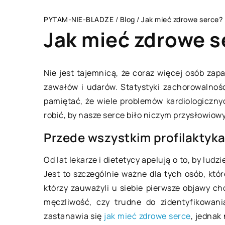
PYTAM-NIE-BLADZE
/
Blog
/
Jak mieć zdrowe serce?
Jak mieć zdrowe s
Nie jest tajemnicą, że coraz więcej osób zap
zawałów i udarów. Statystyki zachorowalnoś
ZAINTERESOWANIA
pamiętać, że wiele problemów kardiologiczn
robić, by nasze serce biło niczym przysłowio
Przede wszystkim profilaktyka
Od lat lekarze i dietetycy apelują o to, by lud
Jest to szczególnie ważne dla tych osób, któr
którzy zauważyli u siebie pierwsze objawy ch
20 marca 2020
męczliwość, czy trudne do zidentyfikowani
zastanawia się
jak mieć zdrowe serce
, jednak