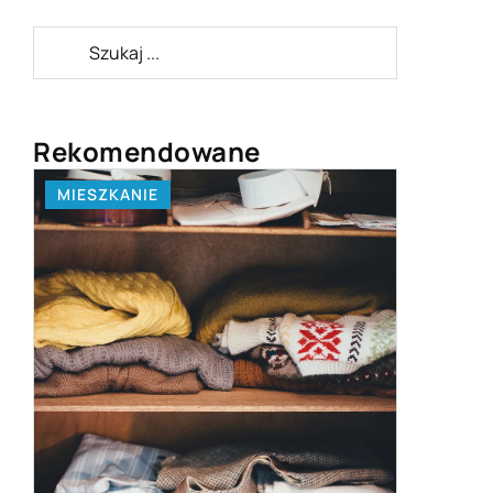
Rekomendowane
MIESZKANIE
ZAINTER
20 marca