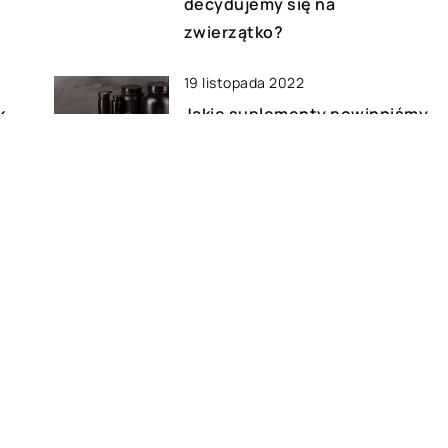
decydujemy się na
zwierzątko?
19 listopada 2022
k-
Jakie suplementy powinniśmy
przyjmować, aby zbudować
mięśnie?
09 lutego 2021
Jak zadbać o swój kręgosłup
podczas snu?