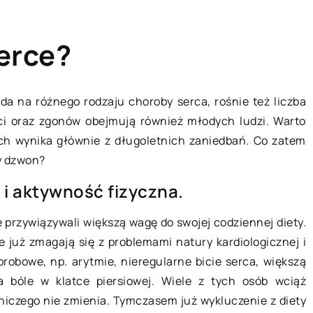
erce?
ada na różnego rodzaju choroby serca, rośnie też liczba
ci oraz zgonów obejmują również młodych ludzi. Warto
MIESZKANIE
ych wynika głównie z długoletnich zaniedbań. Co zatem
wy dzwon?
 i aktywność fizyczna.
zie przywiązywali większą wagę do swojej codziennej diety.
e już zmagają się z problemami natury kardiologicznej i
orobowe, np. arytmie, nieregularne bicie serca, większą
21 lutego 2021
a bóle w klatce piersiowej. Wiele z tych osób wciąż
 niczego nie zmienia. Tymczasem już wykluczenie z diety