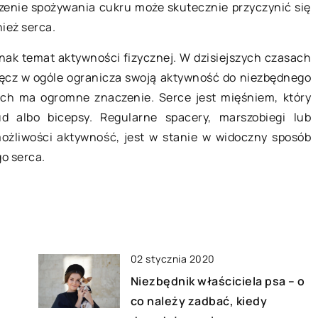
czenie spożywania cukru może skutecznie przyczynić się
onalnie
Plafony, czym różnią się od lamp o
ież serca.
 biegaczy?
tradycyjnych kształtach?
dnak temat aktywności fizycznej. W dzisiejszych czasach
lny,
Jednym z istotnych elementów
ręcz w ogóle ogranicza swoją aktywność do niezbędnego
żdych warunków
decydujących o wystroju oraz
uch ma ogromne znaczenie. Serce jest mięśniem, który
 biegania to
funkcjonalności każdego
 albo bicepsy. Regularne spacery, marszobiegi lub
t wyposażenia
pomieszczenia domowego jest
ożliwości aktywność, jest w stanie w widoczny sposób
 spędzających
oświetlenie. To od niego w ogromne
o serca.
mierze […]
02 stycznia 2020
Niezbędnik właściciela psa – o
co należy zadbać, kiedy