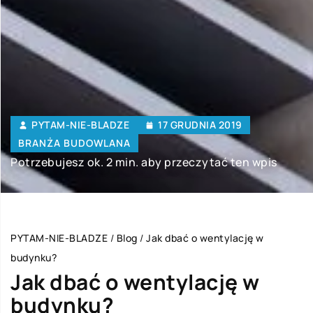
PYTAM-NIE-BLADZE
17 GRUDNIA 2019
BRANŻA BUDOWLANA
Potrzebujesz ok. 2 min. aby przeczytać ten wpis
PYTAM-NIE-BLADZE
/
Blog
/
Jak dbać o wentylację w
budynku?
Jak dbać o wentylację w
budynku?