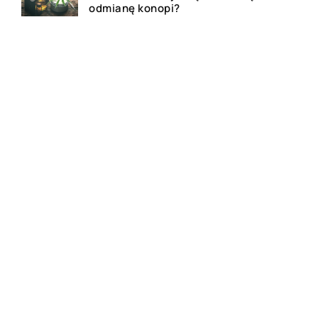
odmianę konopi?
Rolety zewnętrzne – jakie mają
zalety?
Dlaczego warto zdecydować
się na bramę szybkorolowaną
w naszym zakładzie pracy?
Jak wygląda laserowe
usuwanie tatuażu?
Wizualizacja wnętrz 3D – na
czym to polega?