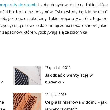
preparaty do szamb
trzeba decydować się na takie, które
wiedzieć?
owej masy ciała
lości bakterii oraz enzymów. Tylko wtedy będziemy mieć
le istotną ze
Wycena nieruchomości to proces,
sób, jak tego oczekujemy. Takie preparaty oprócz tego, że
ch.
który z jednej strony uświadamia na
yczyniają się także do zmniejszenia ilości osadów, jakie
 z nadwagą
o precyzyjnej wartości naszego
ch zapachów, które wydobywają się ze zbiornika.
są jako
mieszkania, a z drugiej jest
wymogiem […]
17 grudnia 2019
Jak dbać o wentylację w
h?
budynku?
19 lipca 2018
ne
Cegła klinkierowa w domu – jak
Czy
ją wykorzystać?