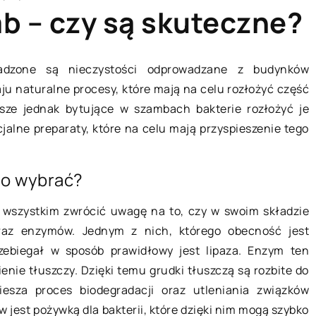
b – czy są skuteczne?
adzone są nieczystości odprowadzane z budynków
u naturalne procesy, które mają na celu rozłożyć część
BIZNES I USŁUGI
wsze jednak bytujące w szambach bakterie rozłożyć je
cjalne preparaty, które na celu mają przyspieszenie tego
to wybrać?
e wszystkim zwrócić uwagę na to, czy w swoim składzie
oraz enzymów. Jednym z nich, którego obecność jest
11 marca 2021
zebiegał w sposób prawidłowy jest lipaza. Enzym ten
nie tłuszczy. Dzięki temu grudki tłuszczą są rozbite do
iesza proces biodegradacji oraz utleniania związków
stnieje inny
Profesjonalna wycena
jest pożywką dla bakterii, które dzięki nim mogą szybko
nieruchomości – co warto o niej