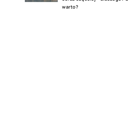
warto?
22 czerwca 2021
Korzyści związane z
zatrudnieniem architekta
DODAJ KOMENTARZ