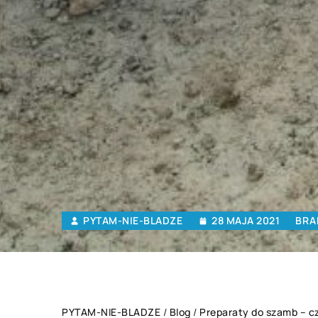
PYTAM-NIE-BLADZE
28 MAJA 2021
BRA
PYTAM-NIE-BLADZE
/
Blog
/
Preparaty do szamb – c