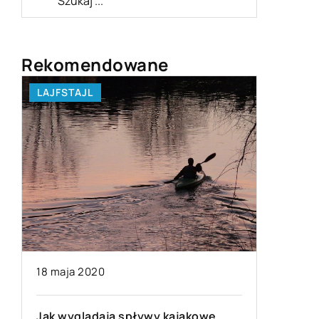
Rekomendowane
LAJFSTAJL
BEZ KAT
16 kwiet
18 maja 2020
Odchudza
Jak wyglądają spływy kajakowe
sposób n