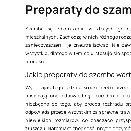
Preparaty do szam
Szamba są zbiornikami, w których grom
mieszkalnych. Zachodzą w nich różnego rodzaj
BEZ KATEGORII
zanieczyszczeń i je zneutralizować. Nie za
wszystkie, dlatego w tym celu stosuje się spe
procesu.
Jakie preparaty do szamba war
Wybierając tego rodzaju środki trzeba przed
posiadają one odpowiednią ilość bakterii 
16 kwietnia 2022
niezbędna do tego, aby proces rozkładu pr
odpowiada przede wszystkim za sprawne trawie
niewielkich rozmiarów, co znacząco przysp
Odchudzanie – czy i
tłuszczu. Natomiast obecność innych enzymów 
sposób niż dieta?