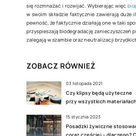
się rozmnażać i rozwijać. Wybierając więc
bio
Zachowanie prawidł
w swoim składzie faktycznie zawierają duże i
jest kwestią niezwyk
pewność, że faktycznie działają one w taki spo
względów zdrowotny
przyspieszają biodegradację zanieczyszczeń prz
Jednocześnie osoby
zalegają w szambie oraz neutralizacji brzydki
często postrzegane 
zaniedbane […]
ZOBACZ RÓWNIEŻ
03 listopada 2021
Czy klipsy będą użyteczne
przy wszystkich materiałac
15 stycznia 2023
Posadzki żywiczne stosowa
coraz częściej – dlaczego? 