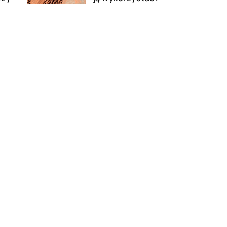
23 marca 2021
Zalety ocieplania pianką
poliuretanową w ramach
izolacji domu