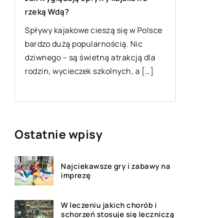
rzeką Wdą?
Zachowa
Spływy kajakowe cieszą się w Polsce
jest kwe
bardzo dużą popularnością. Nic
s
względó
dziwnego – są świetną atrakcją dla
Jednocz
rodzin, wycieczek szkolnych, a […]
często p
zaniedb
Ostatnie wpisy
Najciekawsze gry i zabawy na
imprezę
W leczeniu jakich chorób i
schorzeń stosuje się leczniczą