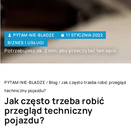
PYTAM-NIE-BLADZE
11 STYCZNIA 2022
BIZNES I USŁUGI
Potrzebujesz ok. 2 min. aby przeczytać ten wpis
PYTAM-NIE-BLADZE
/
Blog
/
Jak często trzeba robić przegląd
techniczny pojazdu?
Jak często trzeba robić
przegląd techniczny
pojazdu?