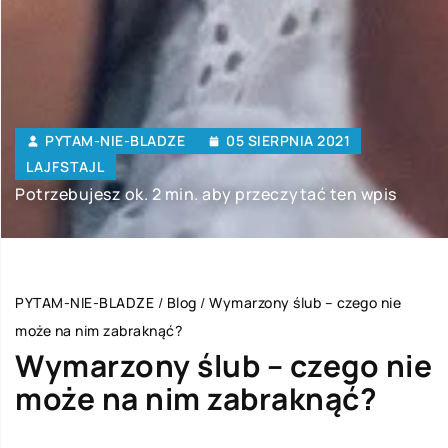
PYTAM-NIE-BLADZE
05 SIERPNIA 2021
LAJFSTAJL
Potrzebujesz ok. 2 min. aby przeczytać ten wpis
PYTAM-NIE-BLADZE
/
Blog
/
Wymarzony ślub – czego nie
może na nim zabraknąć?
Wymarzony ślub – czego nie
może na nim zabraknąć?