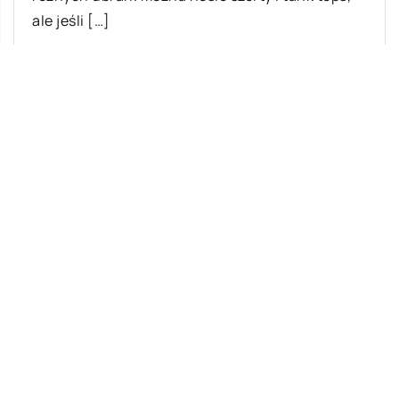
ale jeśli […]
Ostatnie wpisy
Najciekawsze gry i zabawy na imprezę
W leczeniu jakich chorób i schorzeń
stosuje się leczniczą odmianę konopi?
Rolety zewnętrzne – jakie mają zalety?