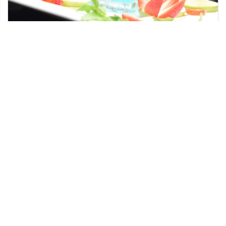
16 maja 2018
Modne gadżety do domu
Aby nadążyć za trendami, trzeba na bieżąco
śledzić, co dzieje się w modzie i aktualizować
swoją wiedzę. Nie wystarczy zapoznać […]
Ostatnie wpisy
Najciekawsze gry i zabawy na imprezę