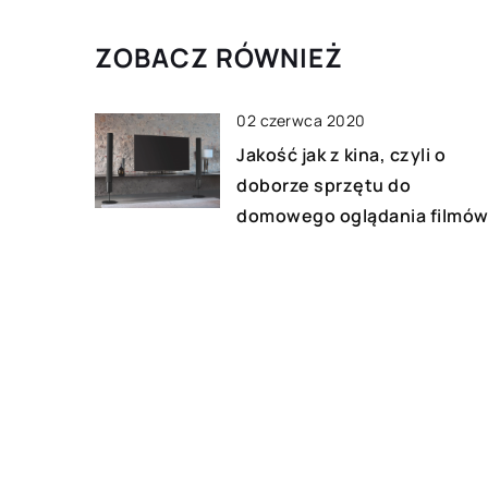
ZOBACZ RÓWNIEŻ
02 czerwca 2020
Jakość jak z kina, czyli o
doborze sprzętu do
domowego oglądania filmó
10 listopada 2019
Jakie podłogi sprawdzą się 
obiektach użytku
publicznego?
05 sierpnia 2021
Charakterystyka usług CNC 
dlaczego warto z nich