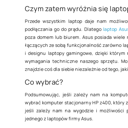
Czym zatem wyróżnia się lapto
23 września 2020
Przede wszystkim laptop daje nam możliwo
Depilacja laserowa 
podłączania go do prądu. Dlatego
laptop Asu
przygotowanie i ef
poza domem lub biurem. Asus posiada wiele 
Depilacja laserowa 
łączących ze sobą funkcjonalność zarówno lap
z najbardziej popul
i designu laptopy gamingowe, dzięki którym
medycyny estetyczne
wymagania techniczne naszego sprzętu. Moż
przede wszystkim w s
znajdzie coś dla siebie niezależnie od tego, j
inne metody […]
Co wybrać?
Podsumowując, jeśli zależy nam na kompute
wybrać komputer stacjonarny HP z400, który
jeśli zależy nam na wygodzie i możliwości
jednego z laptopów firmy Asus.