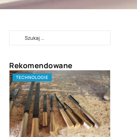
Rekomendowane
TECHNOLOGIE
ZDROWY 