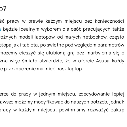
p?
17 lutego 2022
ść pracy w prawie każdym miejscu bez konieczności
–
Jakie meble pozwolą stworzyć
s
będzie idealnym wyborem dla osób pracujących także
ekty
przytulny salon?
różnych modeli laptopów, od małych netbooków, często
to obecnie jeden
Każde mieszkanie można
topa jak i tableta, po świetne pod względem parametrów
arnych zabiegów
zaprojektować zgodnie z własnymi
 możemy cieszyć się ulubioną grą bez martwienia się o
j. Polecany jest
oczekiwaniami i potrzebami. To
na więc śmiało stwierdzić, że w ofercie Asusa każdy
ytuacji, gdy
zadanie zdecydowanie ułatwia
akie przeznaczenie ma mieć nasz laptop.
różnorodny asortyment, który
dostępny jest w […]
rze do pracy w jednym miejscu, zdecydowanie lepiej
 zawsze możemy modyfikować do naszych potrzeb, jednak
 pracy w każdym miejscu, powinniśmy rozważyć zakup