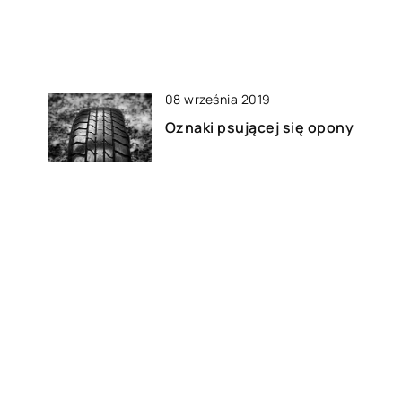
08 września 2019
Oznaki psującej się opony
w
28 stycznia 2021
w
Co ma wpływ na wydajność
hostingu
03 sierpnia 2022
i
Atomowa spektrometria
absorpcyjna – czy wiesz, co