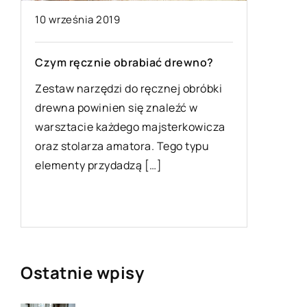
10 września 2019
23 wrześ
Czym ręcznie obrabiać drewno?
Depilacj
przygot
Zestaw narzędzi do ręcznej obróbki
drewna powinien się znaleźć w
Depilacj
warsztacie każdego majsterkowicza
z najbar
oraz stolarza amatora. Tego typu
medycyny
elementy przydadzą […]
przede w
inne met
Ostatnie wpisy