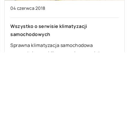
04 czerwca 2018
Wszystko o serwisie klimatyzacji
samochodowych
Sprawna klimatyzacja samochodowa
gwarantuje prawidłową wymianę powietrza
wewnątrz auta, co pozwala nam na bardziej
komfortową i przyjemną jazdę. Użytkowana jest
[…]
Ostatnie wpisy
Najciekawsze gry i zabawy na imprezę