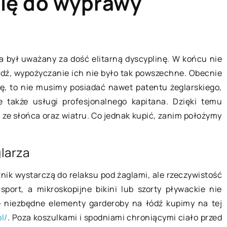
się do wyprawy
A
TECHNOLOGIE
na był uważany za dość elitarną dyscyplinę. W końcu nie
ódź, wypożyczanie ich nie było tak powszechne. Obecnie
ę, to nie musimy posiadać nawet patentu żeglarskiego,
 także usługi profesjonalnego kapitana. Dzięki temu
 ze słońca oraz wiatru. Co jednak kupić, zanim położymy
larza
08 stycznia 2020
znik wystarczą do relaksu pod żaglami, ale rzeczywistość
port, a mikroskopijne bikini lub szorty pływackie nie
Kiedy i jak wymienić tusz w
e niezbędne elementy garderoby na łódź kupimy na tej
do wody –
drukarce?
l/
. Poza koszulkami i spodniami chroniącymi ciało przed
anie