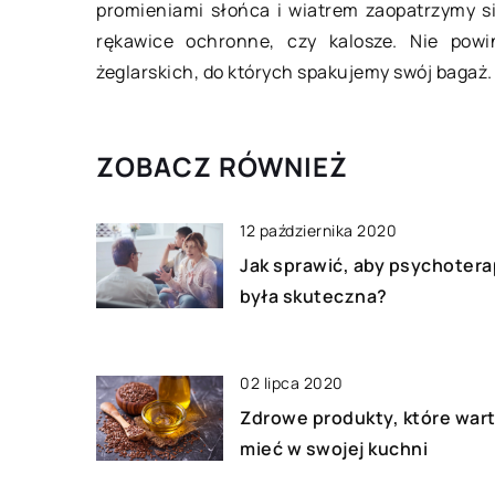
promieniami słońca i wiatrem zaopatrzymy si
Warunkiem prawidło
rękawice ochronne, czy kalosze. Nie pow
każdej instalacji hyd
żeglarskich, do których spakujemy swój bagaż.
wyposażenie jej w n
podzespoły. Istotną 
ZOBACZ RÓWNIEŻ
elementów stanowią
rozmaite […]
12 października 2020
Jak sprawić, aby psychotera
była skuteczna?
02 lipca 2020
Zdrowe produkty, które war
mieć w swojej kuchni