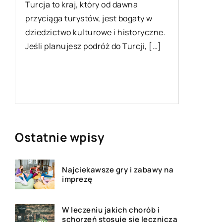
Turcja to kraj, który od dawna
Warunki
przyciąga turystów, jest bogaty w
każdej in
dziedzictwo kulturowe i historyczne.
wyposaże
Jeśli planujesz podróż do Turcji, […]
podzespo
element
rozmaite
Ostatnie wpisy
Najciekawsze gry i zabawy na
imprezę
W leczeniu jakich chorób i
schorzeń stosuje się leczniczą