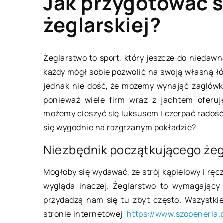
Jak przygotować 
żeglarskiej?
BRANŻA BUDOWLAN
Żeglarstwo to sport, który jeszcze do niedaw
każdy mógł sobie pozwolić na swoją własną ł
jednak nie dość, że możemy wynająć żaglówk
ponieważ wiele firm wraz z jachtem oferuje
możemy cieszyć się luksusem i czerpać radość
się wygodnie na rozgrzanym pokładzie?
Niezbędnik początkującego żeg
Mogłoby się wydawać, że strój kąpielowy i ręc
20 maja 2021
wygląda inaczej. Żeglarstwo to wymagający s
przydadzą nam się tu zbyt często. Wszystki
Przegląd zaworów 
stronie internetowej
https://www.szopeneria.p
rodzaje i zastosow