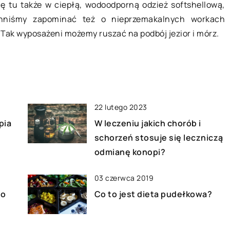
Ochrona przed wysychaniem
ę tu także w ciepłą, wodoodporną odzież softshellową,
wego działania
Drukarki atramentowe są
inniśmy zapominać też o nieprzemakalnych workach
raulicznej jest
stosunkowo tanie w zakupie i
 Tak wyposażeni możemy ruszać na podbój jezior i mórz.
iezbędne
eksploatacji oraz zapewniają dobrą
kategorię takich
jakość druku. Trudno się więc […]
 z pewnością
22 lutego 2023
pia
W leczeniu jakich chorób i
schorzeń stosuje się leczniczą
odmianę konopi?
03 czerwca 2019
to
Co to jest dieta pudełkowa?