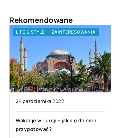
Rekomendowane
LIFE & STYLE
ZAINTERESOWANIA
BRANŻA
24 października 2022
20 maja 
Wakacje w Turcji – jak się do nich
Przeglą
przygotować?
rodzaje