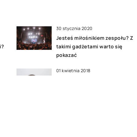
30 stycznia 2020
Jesteś miłośnikiem zespołu? Z
i?
takimi gadżetami warto się
pokazać
01 kwietnia 2018
Jak zaprojektować i urządzić
zewnętrzny fitness?
28 czerwca 2021