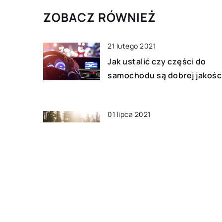
ZOBACZ RÓWNIEŻ
21 lutego 2021
Jak ustalić czy części do
samochodu są dobrej jakośc
01 lipca 2021
Jak przygotować się na
survival?
21 października 2018