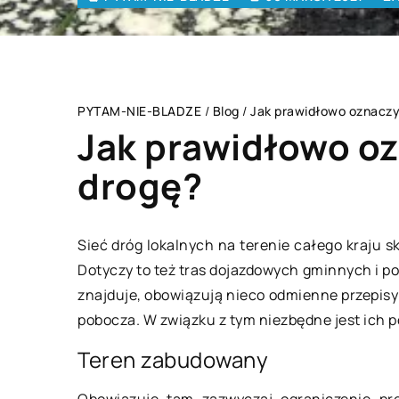
PYTAM-NIE-BLADZE
/
Blog
/
Jak prawidłowo oznaczy
Jak prawidłowo oz
drogę?
IESZKANIE
BRANŻA BUDOWL
Sieć dróg lokalnych na terenie całego kraju s
Dotyczy to też tras dojazdowych gminnych i p
znajduje, obowiązują nieco odmienne przepisy 
pobocza. W związku z tym niezbędne jest ich
Teren zabudowany
Obowiązuje tam zazwyczaj ograniczenie pr