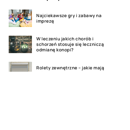
Najciekawsze gry i zabawy na
imprezę
W leczeniu jakich chorób i
schorzeń stosuje się leczniczą
odmianę konopi?
Rolety zewnętrzne – jakie mają
zalety?
Dlaczego warto zdecydować
się na bramę szybkorolowaną
w naszym zakładzie pracy?
Jak wygląda laserowe
usuwanie tatuażu?