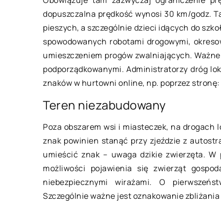
dopuszczalna prędkość wynosi 30 km/godz. T
13 września 2022
pieszych, a szczególnie dzieci idących do szk
 lipca 2022
spowodowanych robotami drogowymi, okresow
Na czym polega 
umieszczeniem progów zwalniających. Ważne 
akiego typu szkodniki mogą
budynku?
podporządkowanymi. Administratorzy dróg lok
tanowić potencjalne zagrożenie w
Celem osuszania
znaków w hurtowni online, np. poprzez stronę
aszym domu?
usunięcie z niego
Teren niezabudowany
rzede wszystkim musisz wiedzieć,
zapobiec lub spo
 szkodniki, które najczęściej
szkody. Można to
Poza obszarem wsi i miasteczek, na drogach l
ystępują w mieszkaniu to szczury,
sposoby, […]
znak powinien stanąć przy zjeździe z autostra
araluchy i pluskwy. Jeśli w Twoim
umieścić znak – uwaga dzikie zwierzęta. W 
ieszkaniu […]
możliwości pojawienia się zwierząt gospod
niebezpiecznymi wirażami. O pierwszeńst
Szczególnie ważne jest oznakowanie zbliżania 