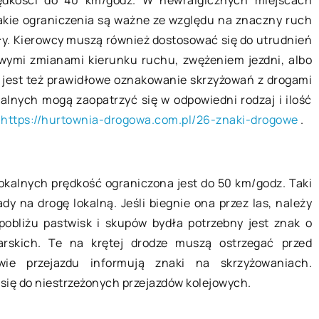
Czy wybór domeny jest ważny
akie ograniczenia są ważne ze względu na znaczny ruch
Myśląc o własnym blogu, sklepie
oły. Kierowcy muszą również dostosować się do utrudnień
internetowym czy stronie firmow
ymi zmianami kierunku ruchu, zwężeniem jezdni, albo
proces osuszania
konieczne jest dobranie
jest też prawidłowe oznakowanie skrzyżowań z drogami
odpowiedniej domeny, która moż
alnych mogą zaopatrzyć się w odpowiedni rodzaj i ilość
okazać kluczową decyzją […]
 budynku jest
:
https://hurtownia-drogowa.com.pl/26-znaki-drogowe
.
 wilgoci, aby
wolnić dalsze
 zrobić na różne
okalnych prędkość ograniczona jest do 50 km/godz. Taki
dy na drogę lokalną. Jeśli biegnie ona przez las, należy
pobliżu pastwisk i skupów bydła potrzebny jest znak o
arskich. Te na krętej drodze muszą ostrzegać przed
wie przejazdu informują znaki na skrzyżowaniach.
się do niestrzeżonych przejazdów kolejowych.