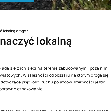
ć lokalną drogę?
naczyć lokalną
ANA
TECHNOLOGIE
kłada się z ich sieci na terenie zabudowanym i poza nim.
owiatowych. W zależności od obszaru na którym droga się
dotyczące prędkości ruchu pojazdów, szerokości jezdni i
 poprawne oznakowanie.
12 kwietnia 2019
ędkości do 40 km/godz. W newralgicznych miejscach