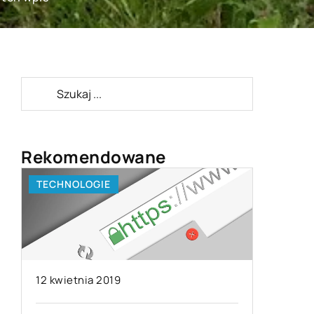
Rekomendowane
MIESZKANIE
BRAN