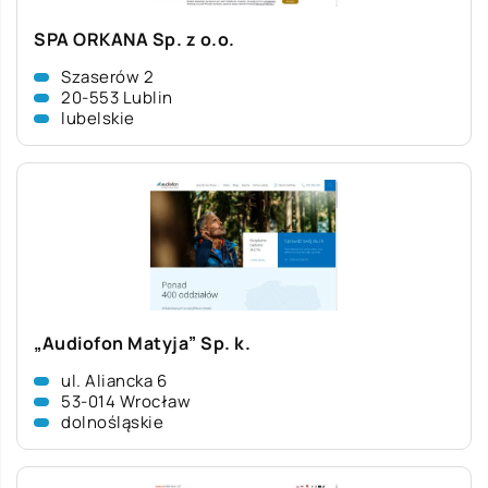
SPA ORKANA Sp. z o.o.
Szaserów 2
20-553 Lublin
lubelskie
„Audiofon Matyja” Sp. k.
ul. Aliancka 6
53-014 Wrocław
dolnośląskie