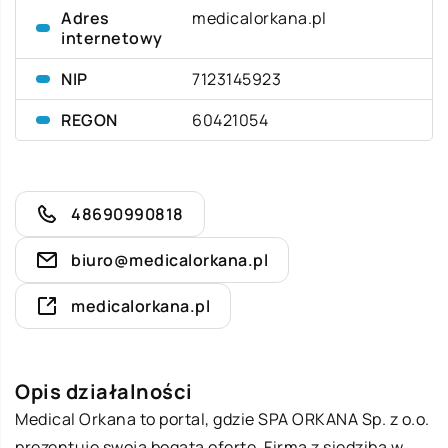
Adres
medicalorkana.pl
internetowy
NIP
7123145923
REGON
60421054
48690990818
biuro@medicalorkana.pl
medicalorkana.pl
Opis działalności
Medical Orkana
to portal, gdzie SPA ORKANA Sp. z o.o.
prezentuje swoją bogatą ofertę. Firma z siedzibą w