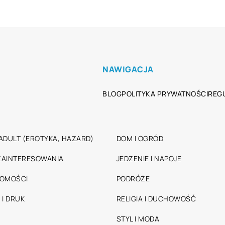
NAWIGACJA
BLOG
POLITYKA PRYWATNOŚCI
REG
ADULT (EROTYKA, HAZARD)
DOM I OGRÓD
 ZAINTERESOWANIA
JEDZENIE I NAPOJE
HOMOŚCI
PODRÓŻE
 I DRUK
RELIGIA I DUCHOWOŚĆ
STYL I MODA