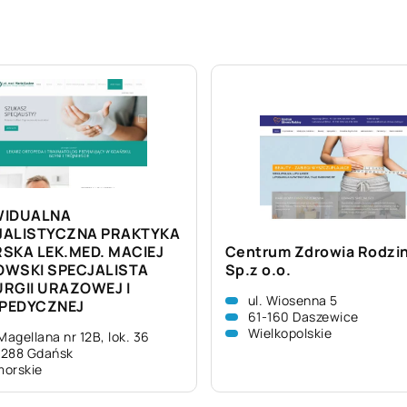
WIDUALNA
JALISTYCZNA PRAKTYKA
SKA LEK.MED. MACIEJ
Centrum Zdrowia Rodzi
OWSKI SPECJALISTA
Sp.z o.o.
RGII URAZOWEJ I
ul. Wiosenna 5
PEDYCZNEJ
61-160 Daszewice
Wielkopolskie
 Magellana nr 12B, lok. 36
-288 Gdańsk
orskie