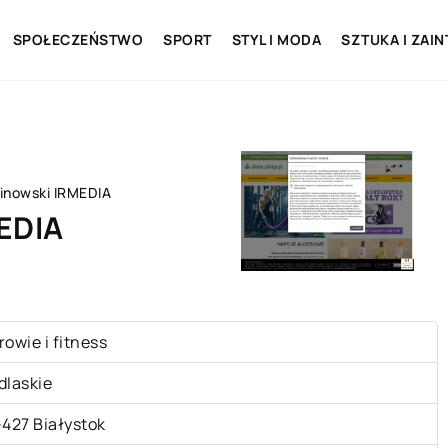
SPOŁECZEŃSTWO
SPORT
STYL I MODA
SZTUKA I ZAI
linowski IRMEDIA
MEDIA
rowie i fitness
dlaskie
-427 Białystok