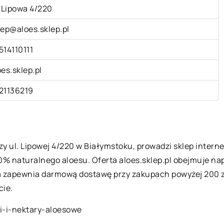
. Lipowa 4/220
lep@aloes.sklep.pl
514110111
oes.sklep.pl
21136219
y ul. Lipowej 4/220 w Białymstoku, prowadzi sklep interne
 naturalnego aloesu. Oferta aloes.sklep.pl obejmuje nap
rma zapewnia darmową dostawę przy zakupach powyżej 200 zł
cie.
ki-i-nektary-aloesowe