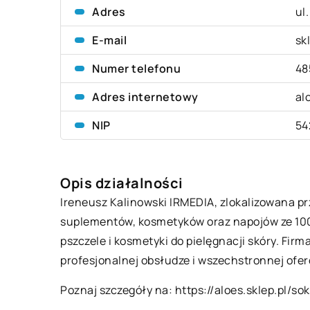
Adres
ul
E-mail
sk
Numer telefonu
48
Adres internetowy
al
NIP
54
Opis działalności
Ireneusz Kalinowski IRMEDIA, zlokalizowana prz
suplementów, kosmetyków oraz napojów ze 100%
pszczele i kosmetyki do pielęgnacji skóry. Fi
profesjonalnej obsłudze i wszechstronnej ofer
Poznaj szczegóły na:
https://aloes.sklep.pl/so