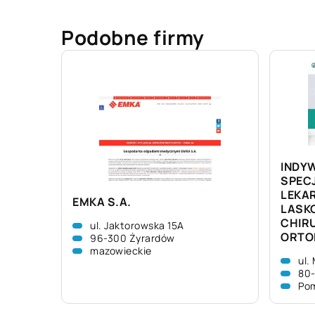
Podobne firmy
INDY
SPEC
LEKAR
EMKA S.A.
LASK
CHIRU
ul. Jaktorowska 15A
ORTO
96-300 Żyrardów
mazowieckie
ul.
80
Pom