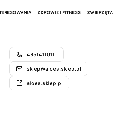
NTERESOWANIA
ZDROWIE I FITNESS
ZWIERZĘTA
48514110111
sklep@aloes.sklep.pl
aloes.sklep.pl