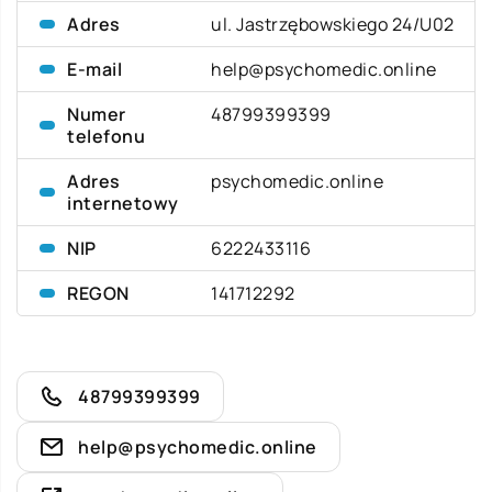
Adres
ul. Jastrzębowskiego 24/U02
E-mail
help@psychomedic.online
Numer
48799399399
telefonu
Adres
psychomedic.online
internetowy
NIP
6222433116
REGON
141712292
48799399399
help@psychomedic.online