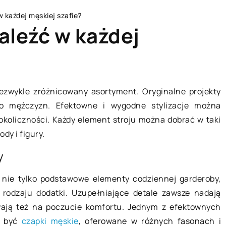
w każdej męskiej szafie?
aleźć w każdej
LAJFSTAJL
iezwykle zróżnicowany asortyment. Oryginalne projekty
do mężczyzn. Efektowne i wygodne stylizacje można
okoliczności. Każdy element stroju można dobrać w taki
ody i figury.
y
ć nie tylko podstawowe elementy codziennej garderoby,
o rodzaju dodatki. Uzupełniające detale zawsze nadają
08 lipca 2019
wają też na poczucie komfortu. Jednym z efektownych
ą być
czapki męskie
, oferowane w różnych fasonach i