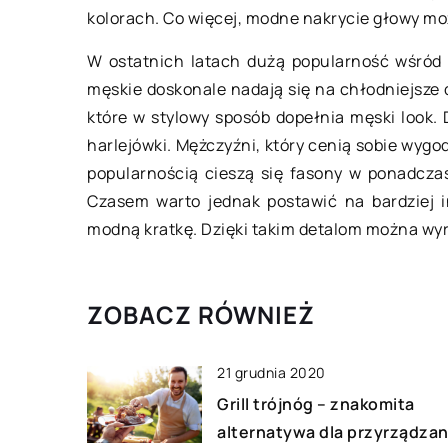
kolorach. Co więcej, modne nakrycie głowy mo
Scrapbooking – co t
W ostatnich latach dużą popularność wśród 
Scrapbooking to dos
męskie doskonale nadają się na chłodniejsze d
ostatnich latach sz
które w stylowy sposób dopełnia męski look. D
zdobienia kartek, pu
harlejówki. Mężczyźni, który cenią sobie wygod
Osoby, które mają s
popularnością cieszą się fasony w ponadcza
doświadczenie w […
Czasem warto jednak postawić na bardziej i
modną kratkę. Dzięki takim detalom można wyr
ZOBACZ RÓWNIEŻ
21 grudnia 2020
Grill trójnóg – znakomita
alternatywa dla przyrządzan