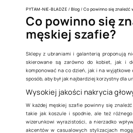
PYTAM-NIE-BLADZE
/
Blog
/
Co powinno się znaleźć 
Co powinno się zn
męskiej szafie?
ZAINTERESOWANIA
Sklepy z ubraniami i galanterią proponują n
skierowane są zarówno do kobiet, jak i 
komponować na co dzień, jak i na wyjątkowe 
sposób, aby był jak najbardziej korzystny dla ur
Wysokiej jakości nakrycia głow
W każdej męskiej szafie powinny się znaleź
takie jak koszule i spodnie, ale też różneg
wizerunkowi wyrazistości, a nierzadko wpły
05 marca 2022
akcentów w casualowych stylizacjach mog