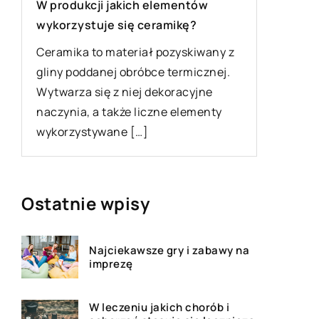
W produkcji jakich elementów
Scrapboo
wykorzystuje się ceramikę?
Scrapboo
Ceramika to materiał pozyskiwany z
ostatnic
gliny poddanej obróbce termicznej.
zdobieni
Wytwarza się z niej dekoracyjne
Osoby, k
naczynia, a także liczne elementy
doświadc
wykorzystywane […]
Ostatnie wpisy
Najciekawsze gry i zabawy na
imprezę
W leczeniu jakich chorób i