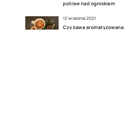
potraw nad ogniskiem
12 września 2021
Czy kawa aromatyzowana
może być zamiennikiem
zwykłej?
22 lipca 2018
Stylowe kurtki na zimę dla nie
dla niego
DODAJ KOMENTARZ