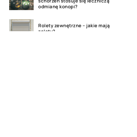
schorzeń stosuje się leczniczą
odmianę konopi?
Rolety zewnętrzne – jakie mają
zalety?
Dlaczego warto zdecydować
się na bramę szybkorolowaną
w naszym zakładzie pracy?
Jak wygląda laserowe
usuwanie tatuażu?
Wizualizacja wnętrz 3D – na
czym to polega?