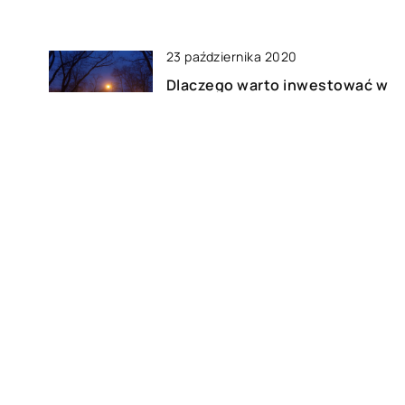
23 października 2020
Dlaczego warto inwestować w
oświetlenie solarne?
02 sierpnia 2019
j i
Jak zatuszować dodatkowe
kilogramy po ciąży?