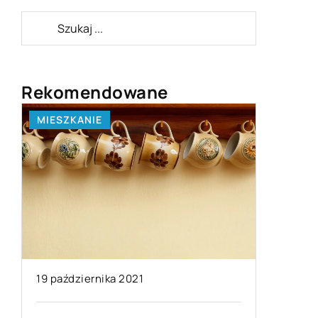
Rekomendowane
MIESZKANIE
ZAINTER
19 października 2021
05 marca