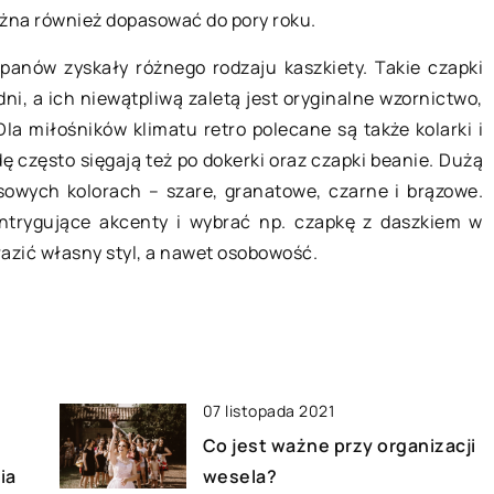
Jak często oddawać rower do
żna również dopasować do pory roku.
o jest?
serwisu?
panów zyskały różnego rodzaju kaszkiety. Takie czapki
yć popularna w
Z roku na rok w naszym kraju rośnie
ni, a ich niewątpliwą zaletą jest oryginalne wzornictwo,
tuka ręcznego
liczba osób jeżdżących na rowerze.
la miłośników klimatu retro polecane są także kolarki i
dełek i albumów.
Ludzie jeżdżą dla sportu,
ę często sięgają też po dokerki oraz czapki beanie. Dużą
pore
rekreacyjnie lub wykorzystują […]
sowych kolorach – szare, granatowe, czarne i brązowe.
]
ntrygujące akcenty i wybrać np. czapkę z daszkiem w
azić własny styl, a nawet osobowość.
07 listopada 2021
Co jest ważne przy organizacji
ia
wesela?