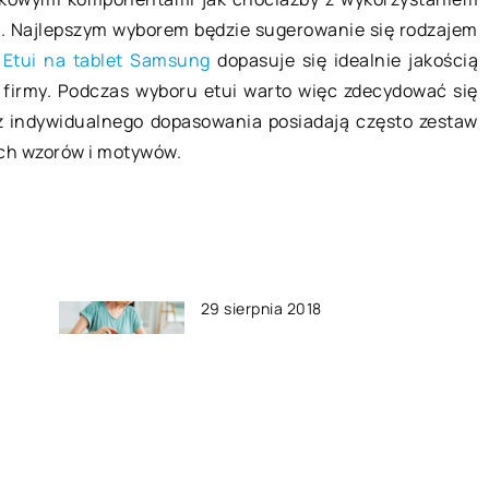
ci. Najlepszym wyborem będzie sugerowanie się rodzajem
.
Etui na tablet Samsung
dopasuje się idealnie jakością
firmy. Podczas wyboru etui warto więc zdecydować się
z indywidualnego dopasowania posiadają często zestaw
ch wzorów i motywów.
29 sierpnia 2018
h
Ile kosztują usługi kurierskie
ada
dla firm?
23 kwietnia 2020
Zastosowanie dyfuzora