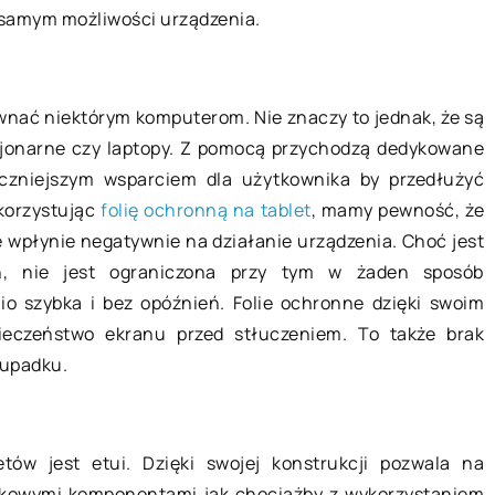
 samym możliwości urządzenia.
22 maja 2021
Jakie instalacje zapewnią
wnać niektórym komputerom. Nie znaczy to jednak, że są
domownikom odpowiedni komfort 
cjonarne czy laptopy. Z pomocą przychodzą dedykowane
od drzwi
klimat w domu?
czniejszym wsparciem dla użytkownika by przedłużyć
piej?
Ogrzewanie to istotny aspekt
korzystując
folię ochronną na tablet
, mamy pewność, że
tny sposób na
funkcjonowania domu. Na rynku
e wpłynie negatywnie na działanie urządzenia. Choć jest
dala od Twojego
dostępny jest szereg instalacji, któr
n, nie jest ograniczona przy tym w żaden sposób
nież używane
w różnej formie zapewniają komfort
io szybka i bez opóźnień. Folie ochronne dzięki swoim
acyjny wewnątrz
cieplny. Wśród […]
eczeństwo ekranu przed stłuczeniem. To także brak
 upadku.
tów jest etui. Dzięki swojej konstrukcji pozwala na
tkowymi komponentami jak chociażby z wykorzystaniem