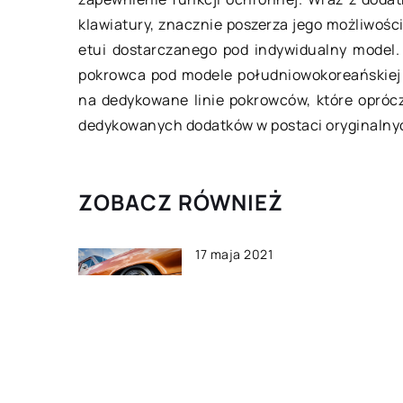
klawiatury, znacznie poszerza jego możliwoś
etui dostarczanego pod indywidualny model
pokrowca pod modele południowokoreańskiej 
na dedykowane linie pokrowców, które opróc
dedykowanych dodatków w postaci oryginalny
ZOBACZ RÓWNIEŻ
17 maja 2021
Koło samochodowe – z jakic
niezbędnych części się skł
11 listopada 2021
Na co zwrócić uwagę