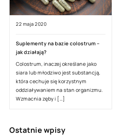
22 maja 2020
17 grudn
i
Suplementy na bazie colostrum –
Jaka wy
jak działają?
zatrzyma
Colostrum, inaczej określane jako
Wycierac
siara lub młodziwo jest substancją,
utrzyman
e
która cechuje się korzystnym
domu. M
oddziaływaniem na stan organizmu.
jako ele
Wzmacnia zęby i […]
[…]
Ostatnie wpisy