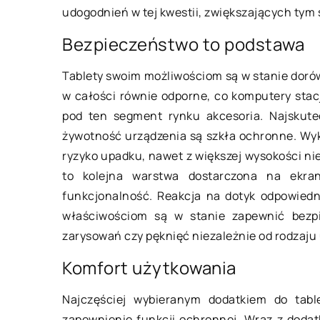
udogodnień w tej kwestii, zwiększających tym
Bezpieczeństwo to podstawa
17 grudnia 2022
Tablety swoim możliwościom są w stanie doró
w całości równie odporne, co komputery sta
Jaka wycieraczka p
pod ten segment rynku akcesoria. Najskute
zatrzyma brud najle
żywotność urządzenia są szkła ochronne. Wy
Wycieraczki to świe
ryzyko upadku, nawet z większej wysokości ni
utrzymanie brudu z 
to kolejna warstwa dostarczona na ekra
domu. Mogą być rów
funkcjonalność. Reakcja na dotyk odpowiedn
jako element dekor
właściwościom są w stanie zapewnić bezpi
[…]
zarysowań czy pęknięć niezależnie od rodzaju
Komfort użytkowania
Najczęściej wybieranym dodatkiem do table
zapewnienie funkcji ochronnej. Wraz z doda