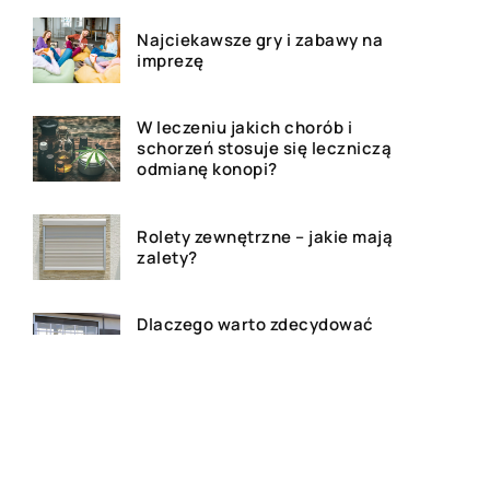
Najciekawsze gry i zabawy na
imprezę
W leczeniu jakich chorób i
schorzeń stosuje się leczniczą
odmianę konopi?
Rolety zewnętrzne – jakie mają
zalety?
Dlaczego warto zdecydować
się na bramę szybkorolowaną
w naszym zakładzie pracy?
Jak wygląda laserowe
usuwanie tatuażu?