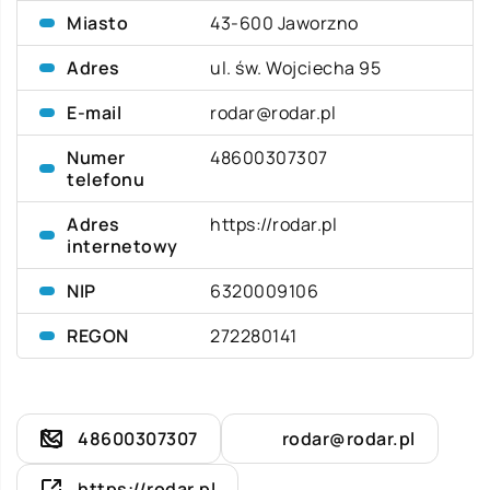
Miasto
43-600 Jaworzno
Adres
ul. św. Wojciecha 95
E-mail
rodar@rodar.pl
Numer
48600307307
telefonu
Adres
https://rodar.pl
internetowy
NIP
6320009106
REGON
272280141
48600307307
rodar@rodar.pl
https://rodar.pl