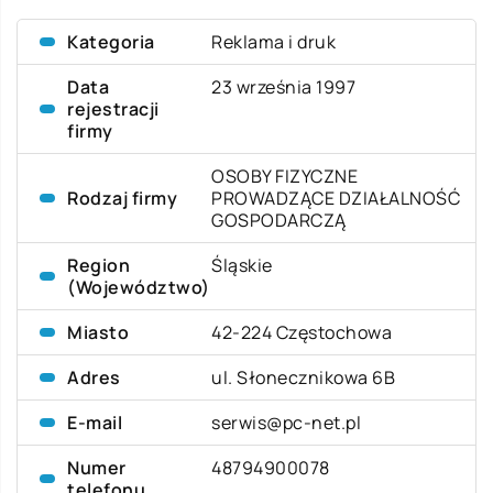
Kategoria
Reklama i druk
Data
23 września 1997
rejestracji
firmy
OSOBY FIZYCZNE
Rodzaj firmy
PROWADZĄCE DZIAŁALNOŚĆ
GOSPODARCZĄ
Region
Śląskie
(Województwo)
Miasto
42-224 Częstochowa
Adres
ul. Słonecznikowa 6B
E-mail
serwis@pc-net.pl
Numer
48794900078
telefonu