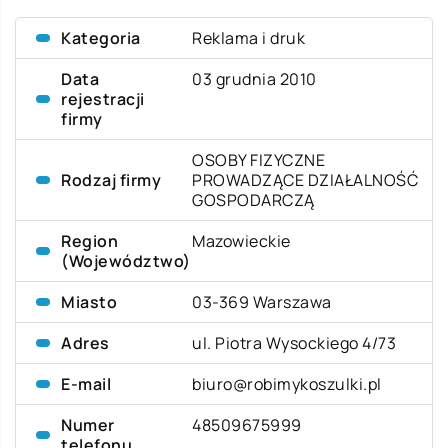
Kategoria
Reklama i druk
Data
03 grudnia 2010
rejestracji
firmy
OSOBY FIZYCZNE
Rodzaj firmy
PROWADZĄCE DZIAŁALNOŚĆ
GOSPODARCZĄ
Region
Mazowieckie
(Województwo)
Miasto
03-369 Warszawa
Adres
ul. Piotra Wysockiego 4/73
E-mail
biuro@robimykoszulki.pl
Numer
48509675999
telefonu