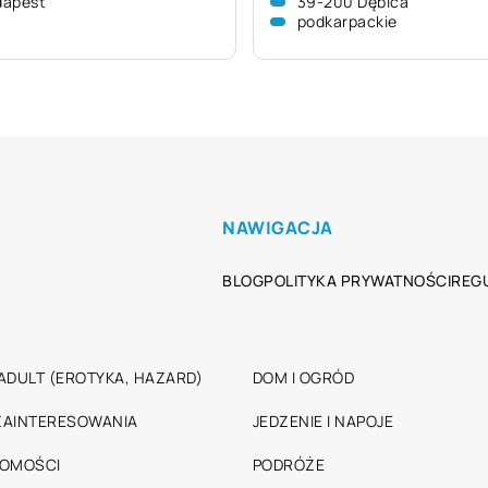
dapest
39-200 Dębica
podkarpackie
NAWIGACJA
BLOG
POLITYKA PRYWATNOŚCI
REG
ADULT (EROTYKA, HAZARD)
DOM I OGRÓD
 ZAINTERESOWANIA
JEDZENIE I NAPOJE
HOMOŚCI
PODRÓŻE