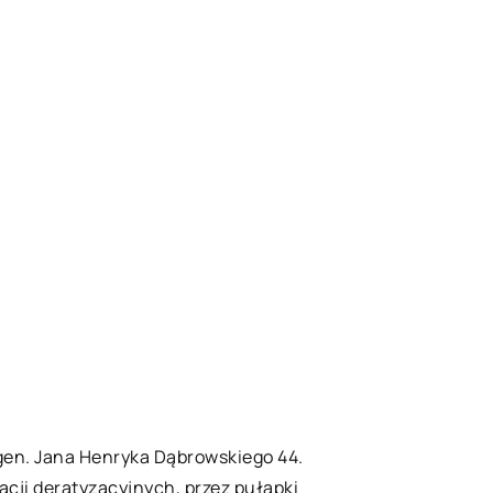
 gen. Jana Henryka Dąbrowskiego 44.
acji deratyzacyjnych, przez pułapki