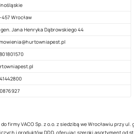
lnośląskie
-457 Wrocław
. gen. Jana Henryka Dąbrowskiego 44
mowienia@hurtowniapest.pl
801801570
rtowniapest.pl
41442800
0876927
do firmy VACO Sp. z o.o. z siedzibą we Wrocławiu przy ul.
czych i produktów DDD, oferując szeroki asortyment od st