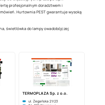
ofertę profesjonalnym doradztwem i
 zamówień. Hurtownia PEST gwarantuje wysoką
wna, świetlówka do lampy owadobójczej
TERMOPLAZA Sp. z o.o.
ul. Żegańska 21/23