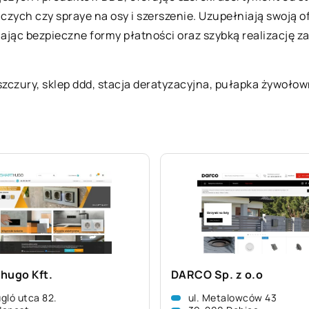
czych czy spraye na osy i szerszenie. Uzupełniają swoją 
iając bezpieczne formy płatności oraz szybką realizację
szczury,
sklep ddd
, stacja deratyzacyjna, pułapka żywoło
hugo Kft.
DARCO Sp. z o.o
gló utca 82.
ul. Metalowców 43