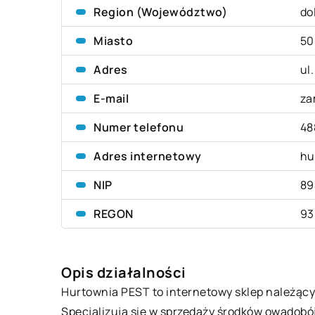
Region (Województwo)
do
Miasto
50
Adres
ul
E-mail
za
Numer telefonu
48
Adres internetowy
hu
NIP
89
REGON
93
Opis działalności
Hurtownia PEST to internetowy sklep należący 
Specjalizują się w sprzedaży środków owadobój