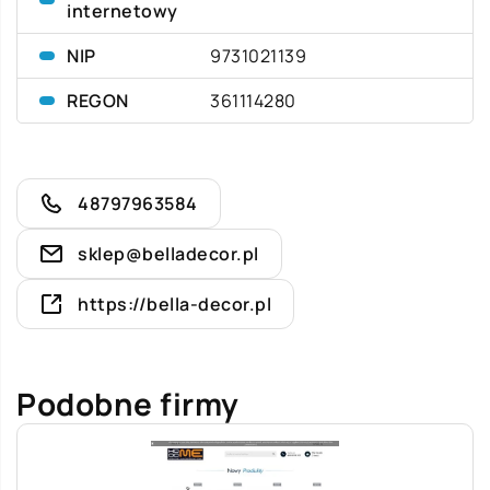
internetowy
NIP
9731021139
REGON
361114280
48797963584
sklep@belladecor.pl
https://bella-decor.pl
Podobne firmy