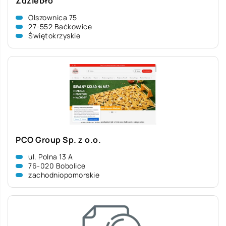
Zdziebło
Olszownica 75
27-552 Baćkowice
Świętokrzyskie
PCO Group Sp. z o.o.
ul. Polna 13 A
76-020 Bobolice
zachodniopomorskie