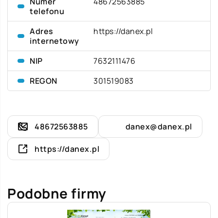
Numer
48672563885
telefonu
Adres
https://danex.pl
internetowy
NIP
7632111476
REGON
301519083
48672563885
danex@danex.pl
https://danex.pl
Podobne firmy