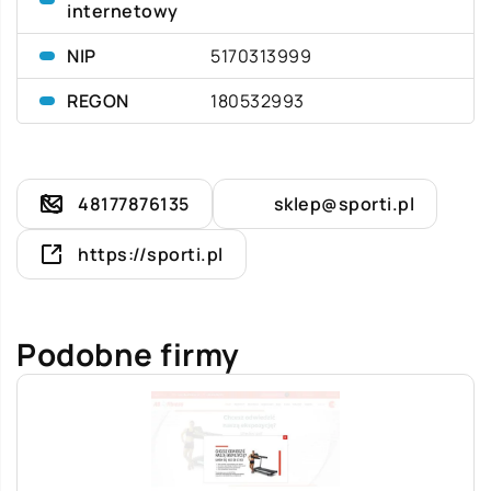
internetowy
NIP
5170313999
REGON
180532993
48177876135
sklep@sporti.pl
https://sporti.pl
Podobne firmy