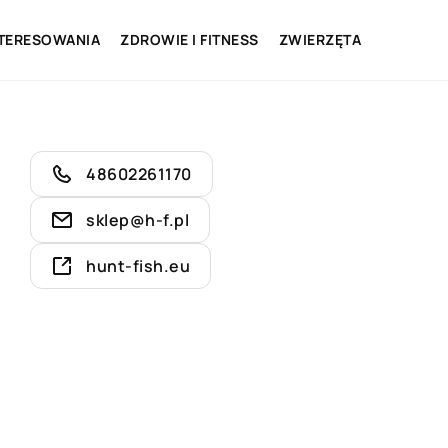
NTERESOWANIA
ZDROWIE I FITNESS
ZWIERZĘTA
48602261170
sklep@h-f.pl
hunt-fish.eu