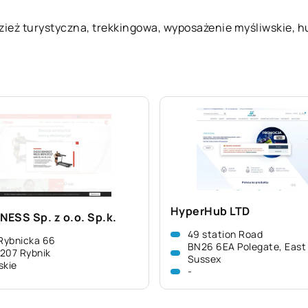
zież turystyczna, trekkingowa, wyposażenie myśliwskie,
h
HyperHub LTD
NESS Sp. z o.o. Sp.k.
49 station Road
 Rybnicka 66
BN26 6EA Polegate, East
207 Rybnik
Sussex
skie
-