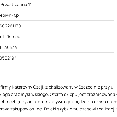
. Przestrzenna 11
lep@h-f.pl
602261170
nt-fish.eu
11130334
0502194
irmy Katarzyny Czaji, zlokalizowany w Szczecinie przy ul. 
iego oraz myśliwskiego. Oferta sklepu jest zróżnicowana 
zęt niezbędny amatorom aktywnego spędzania czasu na łon
stwa zakupów online. Dzięki szybkiemu czasowi realizacji