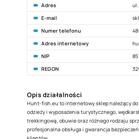
Adres
ul
E-mail
sk
Numer telefonu
48
Adres internetowy
hu
NIP
85
REGON
32
Opis działalności
Hunt-fish.eu to internetowy sklep należący do f
odzieży i wyposażenia turystycznego, wędkarsk
trekkingową, obuwie oraz różnego rodzaju spr
profesjonalna obsługa i gwarancja bezpieczeń
klientów.