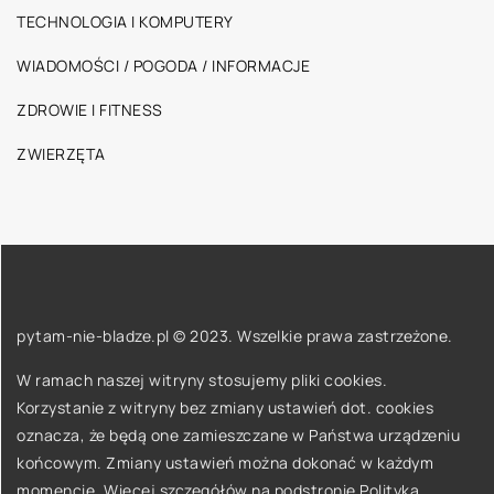
TECHNOLOGIA I KOMPUTERY
WIADOMOŚCI / POGODA / INFORMACJE
ZDROWIE I FITNESS
ZWIERZĘTA
pytam-nie-bladze.pl © 2023. Wszelkie prawa zastrzeżone.
W ramach naszej witryny stosujemy pliki cookies.
Korzystanie z witryny bez zmiany ustawień dot. cookies
oznacza, że będą one zamieszczane w Państwa urządzeniu
końcowym. Zmiany ustawień można dokonać w każdym
momencie. Więcej szczegółów na podstronie
Polityka