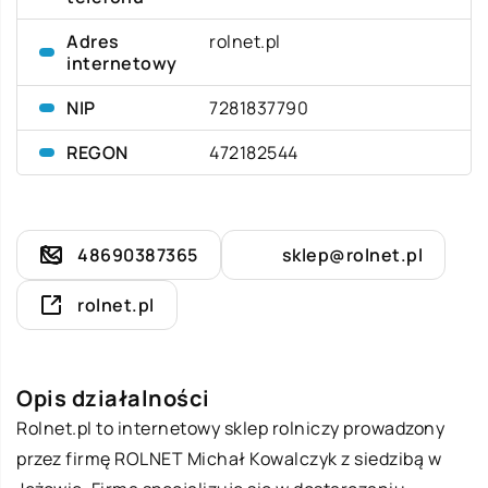
Adres
rolnet.pl
internetowy
NIP
7281837790
REGON
472182544
48690387365
sklep@rolnet.pl
rolnet.pl
Opis działalności
Rolnet.pl to internetowy sklep rolniczy prowadzony
przez firmę ROLNET Michał Kowalczyk z siedzibą w