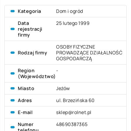
Kategoria
Dom i ogród
Data
25 lutego 1999
rejestracji
firmy
OSOBY FIZYCZNE
Rodzaj firmy
PROWADZĄCE DZIAŁALNOŚĆ
GOSPODARCZĄ
Region
-
(Województwo)
Miasto
Jeżów
Adres
ul. Brzezińska 60
E-mail
sklep@rolnet.pl
Numer
48690387365
telefonu