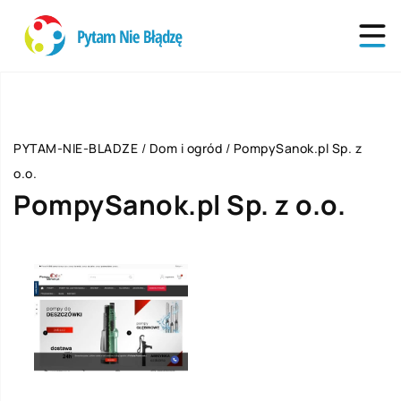
PYTAM-NIE-BLADZE
/
Dom i ogród
/
PompySanok.pl Sp. z
o.o.
PompySanok.pl Sp. z o.o.