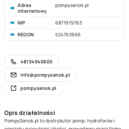
Adres
pompysanok.pl
internetowy
NIP
6871979763
REGON
524763666
48134940600
info@pompysanok.pl
pompysanok.pl
Opis działalności
PompySanok.pl to dystrybutor pomp, hydroforów i
osprzętu najwyższej jakości, prowadzony przez firmę