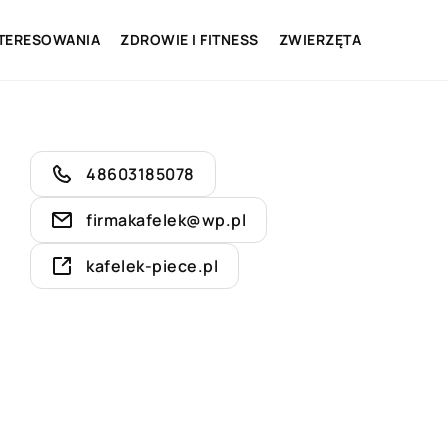
NTERESOWANIA
ZDROWIE I FITNESS
ZWIERZĘTA
48603185078
firmakafelek@wp.pl
kafelek-piece.pl