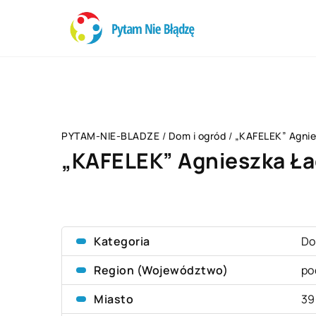
PYTAM-NIE-BLADZE
/
Dom i ogród
/
„KAFELEK” Agni
„KAFELEK” Agnieszka Ł
Kategoria
Do
Region (Województwo)
po
Miasto
39