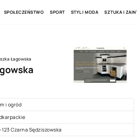
SPOŁECZEŃSTWO
SPORT
STYL I MODA
SZTUKA I ZAI
eszka Łagowska
agowska
m i ogród
dkarpackie
-123 Czarna Sędziszowska