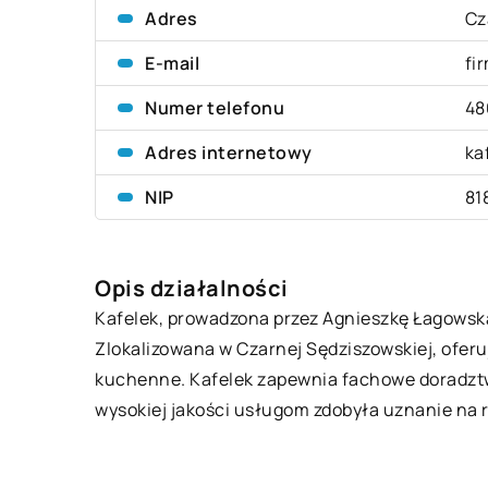
Adres
Cz
E-mail
fi
Numer telefonu
48
Adres internetowy
ka
NIP
81
Opis działalności
Kafelek
, prowadzona przez Agnieszkę Łagowską
Zlokalizowana w Czarnej Sędziszowskiej, oferuj
kuchenne. Kafelek zapewnia fachowe doradztwo
wysokiej jakości usługom zdobyła uznanie na r