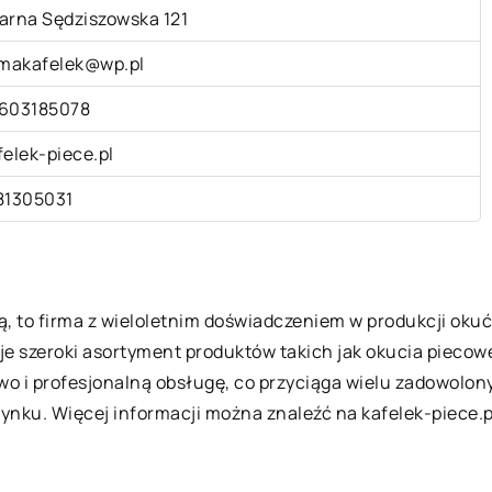
arna Sędziszowska 121
rmakafelek@wp.pl
603185078
felek-piece.pl
81305031
, to firma z wieloletnim doświadczeniem w produkcji okuć
e szeroki asortyment produktów takich jak okucia piecowe,
 i profesjonalną obsługę, co przyciąga wielu zadowolony
ynku. Więcej informacji można znaleźć na kafelek-piece.p