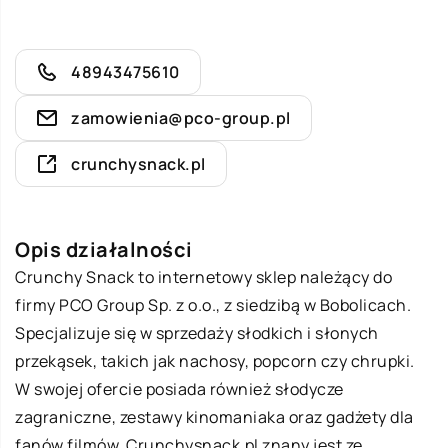
48943475610
zamowienia@pco-group.pl
crunchysnack.pl
Opis działalności
Crunchy Snack to internetowy sklep należący do
firmy PCO Group Sp. z o.o., z siedzibą w Bobolicach.
Specjalizuje się w sprzedaży słodkich i słonych
przekąsek, takich jak nachosy, popcorn czy chrupki.
W swojej ofercie posiada również słodycze
zagraniczne, zestawy kinomaniaka oraz gadżety dla
fanów filmów. Crunchysnack.pl znany jest ze