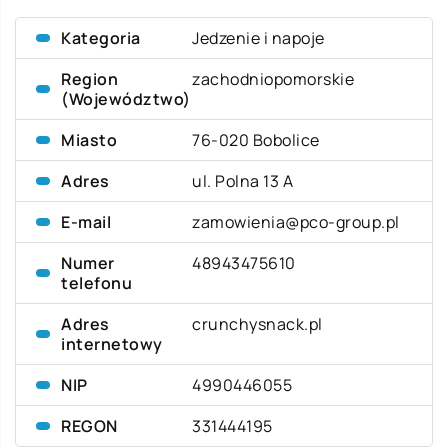
Kategoria
Jedzenie i napoje
Region
zachodniopomorskie
(Województwo)
Miasto
76-020 Bobolice
Adres
ul. Polna 13 A
E-mail
zamowienia@pco-group.pl
Numer
48943475610
telefonu
Adres
crunchysnack.pl
internetowy
NIP
4990446055
REGON
331444195