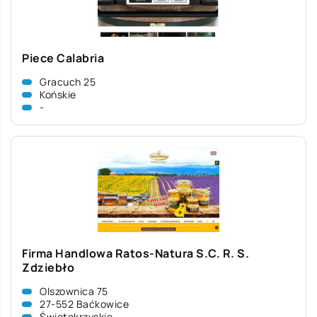
Piece Calabria
Gracuch 25
Końskie
-
Firma Handlowa Ratos-Natura S.C. R. S.
Zdziebło
Olszownica 75
27-552 Baćkowice
Świętokrzyskie