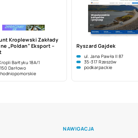
nt Kroplewski Zakłady
ne „Poldan” Eksport –
Ryszard Gajdek
t
ul. Jana Pawła II 87
35-317 Rzeszów
 Kropli Bałtyku 18A/1
podkarpackie
150 Darłowo
hodniopomorskie
NAWIGACJA