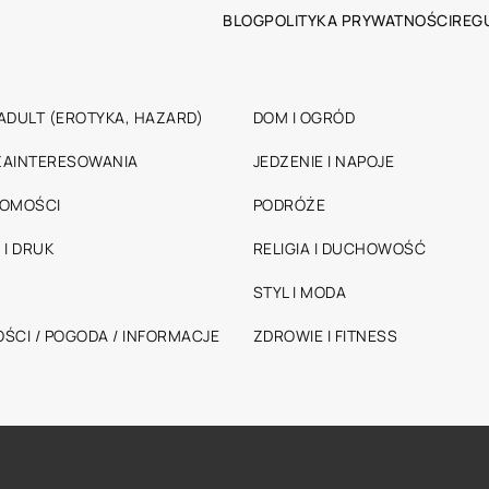
BLOG
POLITYKA PRYWATNOŚCI
REG
ADULT (EROTYKA, HAZARD)
DOM I OGRÓD
 ZAINTERESOWANIA
JEDZENIE I NAPOJE
HOMOŚCI
PODRÓŻE
 I DRUK
RELIGIA I DUCHOWOŚĆ
STYL I MODA
ŚCI / POGODA / INFORMACJE
ZDROWIE I FITNESS