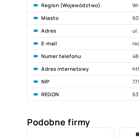
Region (Województwo)
Wi
Miasto
60
Adres
ul
E-mail
re
Numer telefonu
48
Adres internetowy
ht
NIP
77
REGON
63
Podobne firmy