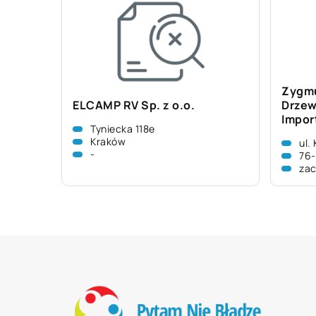
Zygmu
ELCAMP RV Sp. z o.o.
Drzew
Impor
Tyniecka 118e
Kraków
ul.
-
76-
zac