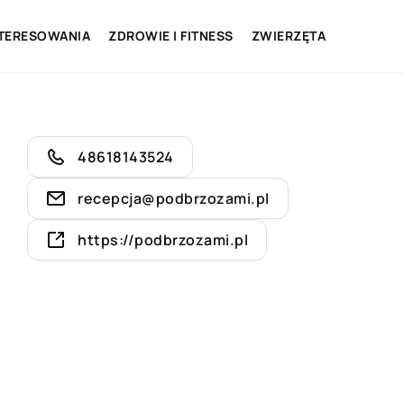
NTERESOWANIA
ZDROWIE I FITNESS
ZWIERZĘTA
48618143524
recepcja@podbrzozami.pl
https://podbrzozami.pl