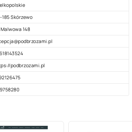
elkopolskie
-185 Skórzewo
. Malwowa 148
cepcja@podbrzozami.pl
618143524
tps://podbrzozami.pl
92126475
9758280