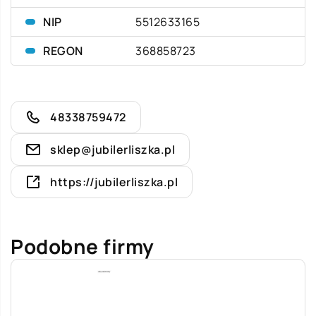
NIP
5512633165
REGON
368858723
48338759472
sklep@jubilerliszka.pl
https://jubilerliszka.pl
Podobne firmy