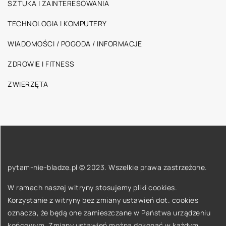
SZTUKA I ZAINTERESOWANIA
TECHNOLOGIA I KOMPUTERY
WIADOMOŚCI / POGODA / INFORMACJE
ZDROWIE I FITNESS
ZWIERZĘTA
pytam-nie-bladze.pl © 2023. Wszelkie prawa zastrzeżone.
W ramach naszej witryny stosujemy pliki cookies.
Korzystanie z witryny bez zmiany ustawień dot. cookies
oznacza, że będą one zamieszczane w Państwa urządzeniu
końcowym. Zmiany ustawień można dokonać w każdym