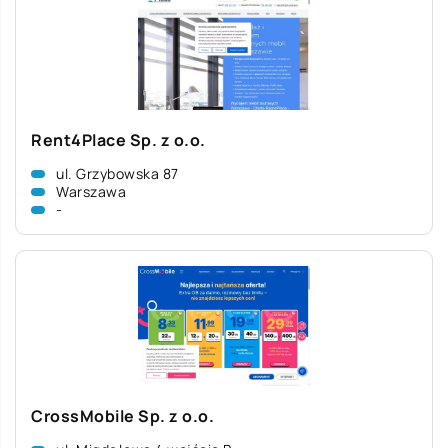
Rent4Place Sp. z o.o.
ul. Grzybowska 87
Warszawa
-
CrossMobile Sp. z o.o.