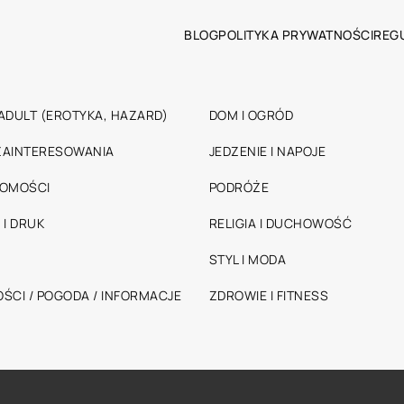
BLOG
POLITYKA PRYWATNOŚCI
REG
ADULT (EROTYKA, HAZARD)
DOM I OGRÓD
 ZAINTERESOWANIA
JEDZENIE I NAPOJE
HOMOŚCI
PODRÓŻE
 I DRUK
RELIGIA I DUCHOWOŚĆ
STYL I MODA
ŚCI / POGODA / INFORMACJE
ZDROWIE I FITNESS