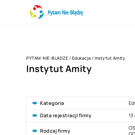
PYTAM-NIE-BLADZE
/
Edukacja
/
Instytut Amity
Instytut Amity
Kategoria
Ed
Data rejestracji firmy
13
OS
Rodzaj firmy
G