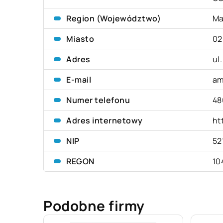
Region (Województwo)
Ma
Miasto
02
Adres
ul
E-mail
am
Numer telefonu
48
Adres internetowy
ht
NIP
52
REGON
10
Podobne firmy