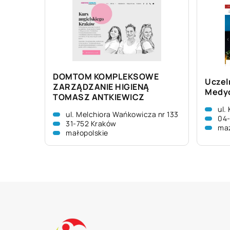
DOMTOM KOMPLEKSOWE
Uczel
ZARZĄDZANIE HIGIENĄ
Medyc
TOMASZ ANTKIEWICZ
ul.
ul. Melchiora Wańkowicza nr 133
04
31-752 Kraków
ma
małopolskie