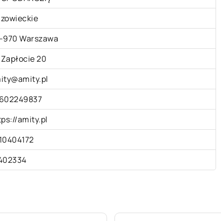
zowieckie
-970 Warszawa
. Zapłocie 20
ity@amity.pl
602249837
tps://amity.pl
10404172
402334