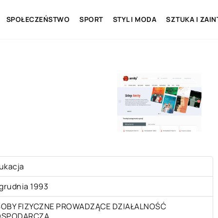
SPOŁECZEŃSTWO
SPORT
STYL I MODA
SZTUKA I ZAI
ukacja
 grudnia 1993
OBY FIZYCZNE PROWADZĄCE DZIAŁALNOŚĆ
OSPODARCZĄ