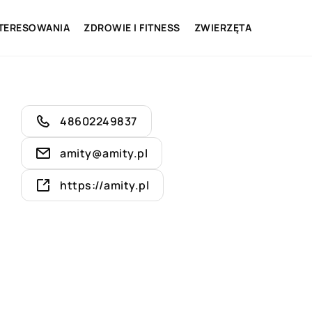
NTERESOWANIA
ZDROWIE I FITNESS
ZWIERZĘTA
48602249837
amity@amity.pl
https://amity.pl