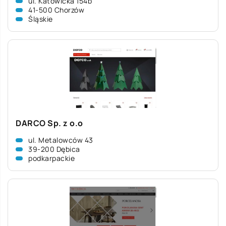
ul. Katowicka 154b
41-500 Chorzów
Śląskie
DARCO Sp. z o.o
ul. Metalowców 43
39-200 Dębica
podkarpackie