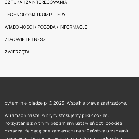
SZTUKA I ZAINTERESOWANIA
TECHNOLOGIA I KOMPUTERY
WIADOMOŚCI / POGODA / INFORMACJE
ZDROWIE I FITNESS
ZWIERZĘTA
pytam-nie-bladze.pl © 2023. Wszelkie prawa zastrzeżone.
W ramach naszej witryny stosujemy pliki cookies.
Korzystanie z witryny bez zmiany ustawień dot. cookies
oznacza, że będą one zamieszczane w Państwa urządzeniu
końcowym. Zmiany ustawień można dokonać w każdym