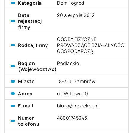
Kategoria
Dom i ogród
Data
20 sierpnia 2012
rejestracji
firmy
OSOBY FIZYCZNE
Rodzaj firmy
PROWADZĄCE DZIAŁALNOŚĆ
GOSPODARCZĄ
Region
Podlaskie
(Województwo)
Miasto
18-300 Zambrów
Adres
ul. Willowa 10
E-mail
biuro@modekor.pl
Numer
48601745343
telefonu