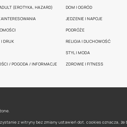
ADULT (EROTYKA, HAZARD)
DOM I OGRÓD
 ZAINTERESOWANIA
JEDZENIE I NAPOJE
HOMOŚCI
PODRÓŻE
 I DRUK
RELIGIA I DUCHOWOŚĆ
STYL I MODA
ŚCI / POGODA / INFORMACJE
ZDROWIE I FITNESS
żone.
orzystanie z witryny bez zmiany ustawień dot. cookies oznacza, 