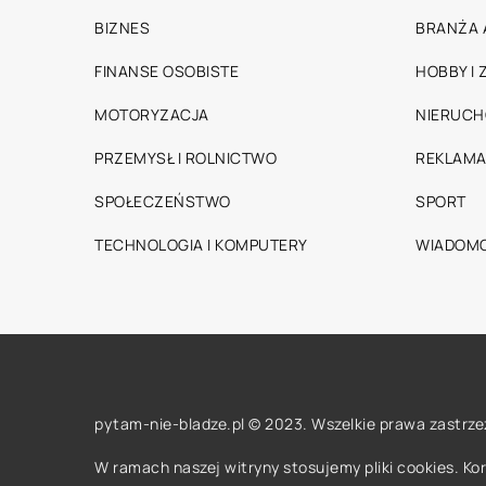
BIZNES
BRANŻA 
FINANSE OSOBISTE
HOBBY I
MOTORYZACJA
NIERUC
PRZEMYSŁ I ROLNICTWO
REKLAMA
SPOŁECZEŃSTWO
SPORT
TECHNOLOGIA I KOMPUTERY
WIADOMO
pytam-nie-bladze.pl © 2023. Wszelkie prawa zastrze
W ramach naszej witryny stosujemy pliki cookies. K