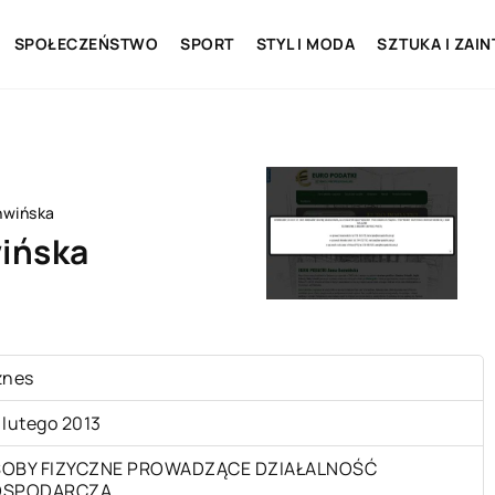
SPOŁECZEŃSTWO
SPORT
STYL I MODA
SZTUKA I ZAI
nwińska
ińska
znes
 lutego 2013
OBY FIZYCZNE PROWADZĄCE DZIAŁALNOŚĆ
OSPODARCZĄ