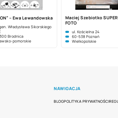
Maciej Szebiotko SUPER
ON” – Ewa Lewandowska
FOTO
 gen. Władysława Sikorskiego
E
ul. Kościelna 24
300 Brodnica
60-538 Poznań
awsko-pomorskie
Wielkopolskie
NAWIGACJA
BLOG
POLITYKA PRYWATNOŚCI
REG