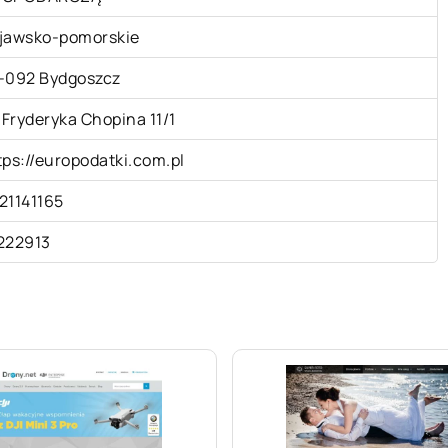
jawsko-pomorskie
-092 Bydgoszcz
. Fryderyka Chopina 11/1
tps://europodatki.com.pl
21141165
222913