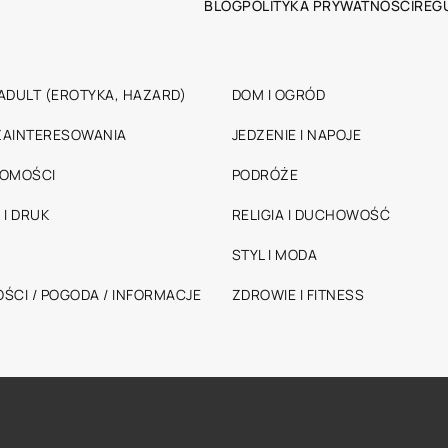
BLOG
POLITYKA PRYWATNOŚCI
REG
ADULT (EROTYKA, HAZARD)
DOM I OGRÓD
 ZAINTERESOWANIA
JEDZENIE I NAPOJE
HOMOŚCI
PODRÓŻE
 I DRUK
RELIGIA I DUCHOWOŚĆ
STYL I MODA
ŚCI / POGODA / INFORMACJE
ZDROWIE I FITNESS