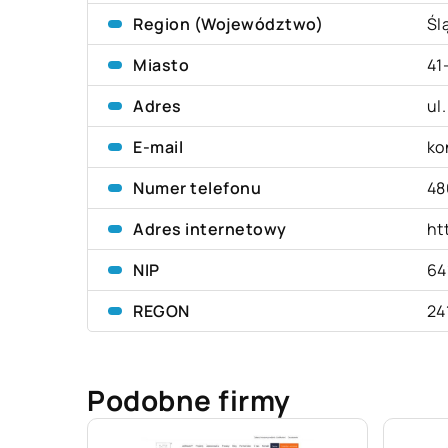
Region (Województwo)
Śl
Miasto
41
Adres
ul
E-mail
ko
Numer telefonu
48
Adres internetowy
ht
NIP
64
REGON
24
Podobne firmy