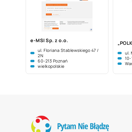
e-MSI Sp. z o.o.
„POLK
ul. Floriana Stablewskiego 47 /
ul.
2N
10-
60-213 Poznań
Wa
wielkopolskie