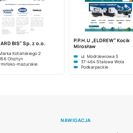
P.P.H.U „ELDREW” Kocik
ARD BIS” Sp. z o.o.
Mirosław
 Marka Kotańskiego 2
ul. Modrzewiowa 5
166 Olsztyn
37-464 Stalowa Wola
rmińsko-mazurskie
Podkarpackie
NAWIGACJA