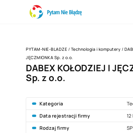
PYTAM-NIE-BLADZE
/
Technologia i komputery
/
DAB
JĘCZMIONKA Sp. z o.o.
DABEX KOŁODZIEJ I JĘ
Sp. z o.o.
Kategoria
Te
Data rejestracji firmy
12
Rodzaj firmy
SP