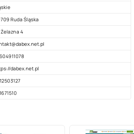
ąskie
-709 Ruda Śląska
. Żelazna 4
ntakt@dabex.net.pl
604911078
tps://dabex.net.pl
12503127
1671510