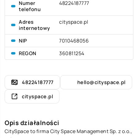
Numer
48224187777
telefonu
Adres
cityspace.pl
internetowy
NIP
7010468056
REGON
360811254
48224187777
hello@cityspace.pl
cityspace.pl
Opis działalności
CitySpace
to firma City Space Management Sp. z o.o.,