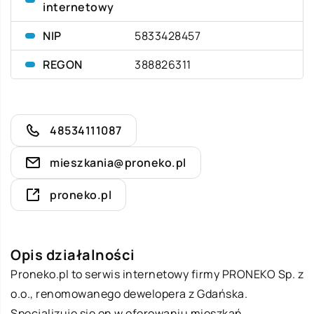
internetowy
NIP
5833428457
REGON
388826311
48534111087
mieszkania@proneko.pl
proneko.pl
Opis działalności
Proneko.pl to serwis internetowy firmy PRONEKO Sp. z
o.o., renomowanego dewelopera z Gdańska.
Specjalizuje się on w oferowaniu mieszkań