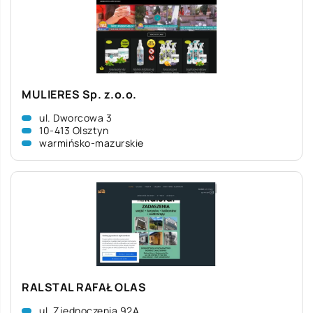
MULIERES Sp. z.o.o.
ul. Dworcowa 3
10-413 Olsztyn
warmińsko-mazurskie
RALSTAL RAFAŁ OLAS
ul. Zjednoczenia 92A