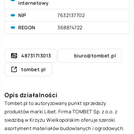
internetowy
NIP
7632137702
REGON
368874722
48731713013
biuro@tombet.pl
tombet.pl
Opis działalności
Tombet.pl to autoryzowany punkt sprzedaży
produktów marki Libet. Firma TOMBET Sp. z o.o. z
siedzibą w Krzyżu Wielkopolskim oferuje szeroki
asortyment materiałów budowlanych i ogrodowych.