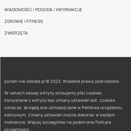
WIADOMOŚCI / POGODA / INFORMACJE
ZDROWIE I FITNESS
ZWIERZĘTA
pytam-nie-bladze.pl © 2023. Wszelkie prawa zastrzeżone.
W ramach naszej witryny stosujemy pliki cookies.
Korzystanie z witryny bez zmiany ustawień dot. cookies
oznacza, że będą one zamieszczane w Państwa urządzeniu
końcowym. Zmiany ustawień można dokonać w każdym
momencie. Więcej szczegółów na podstronie
Polityka
prywatności
.