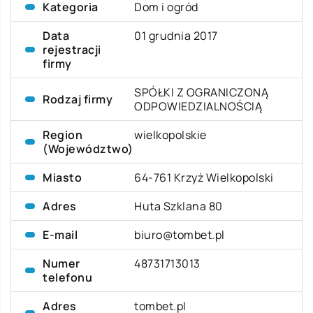
Kategoria
Dom i ogród
Data
01 grudnia 2017
rejestracji
firmy
SPÓŁKI Z OGRANICZONĄ
Rodzaj firmy
ODPOWIEDZIALNOŚCIĄ
Region
wielkopolskie
(Województwo)
Miasto
64-761 Krzyż Wielkopolski
Adres
Huta Szklana 80
E-mail
biuro@tombet.pl
Numer
48731713013
telefonu
Adres
tombet.pl