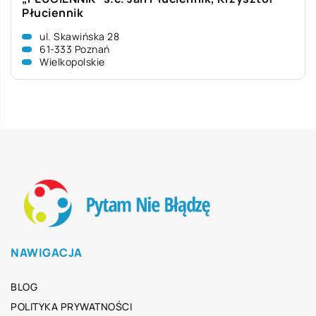
Płuciennik
ul. Skawińska 28
61-333 Poznań
Wielkopolskie
NAWIGACJA
BLOG
POLITYKA PRYWATNOŚCI