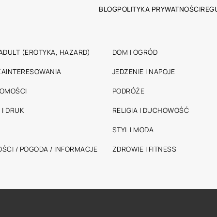
BLOG
POLITYKA PRYWATNOŚCI
REG
ADULT (EROTYKA, HAZARD)
DOM I OGRÓD
 ZAINTERESOWANIA
JEDZENIE I NAPOJE
HOMOŚCI
PODRÓŻE
 I DRUK
RELIGIA I DUCHOWOŚĆ
STYL I MODA
ŚCI / POGODA / INFORMACJE
ZDROWIE I FITNESS