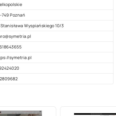
elkopolskie
-749 Poznań
. Stanisława Wyspiańskiego 10/3
uro@symetria.pl
618643655
tps://symetria.pl
92424020
2809682