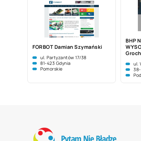
BHP 
FORBOT Damian Szymański
WYSO
Groch
ul. Partyzantów 17/38
81-423 Gdynia
ul.
Pomorskie
38-
Pod