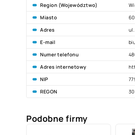
Region (Województwo)
Wi
Miasto
60
Adres
ul
E-mail
bi
Numer telefonu
48
Adres internetowy
ht
NIP
77
REGON
30
Podobne firmy