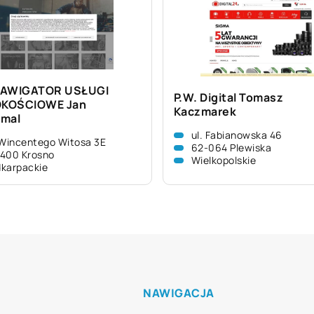
NAWIGATOR USŁUGI
P.W. Digital Tomasz
KOŚCIOWE Jan
Kaczmarek
mal
ul. Fabianowska 46
 Wincentego Witosa 3E
62-064 Plewiska
400 Krosno
Wielkopolskie
karpackie
NAWIGACJA