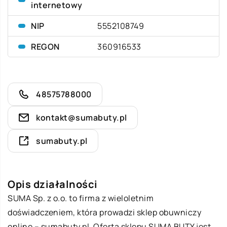
internetowy
NIP
5552108749
REGON
360916533
48575788000
kontakt@sumabuty.pl
sumabuty.pl
Opis działalności
SUMA Sp. z o.o. to firma z wieloletnim
doświadczeniem, która prowadzi sklep obuwniczy
online –
sumabuty
.pl. Oferta sklepu SUMA BUTY jest